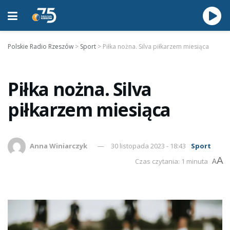
Polskie Radio Rzeszów
>
Sport
>
Piłka nożna. Silva piłkarzem miesiąca
Piłka nożna. Silva
piłkarzem miesiąca
Anna Winiarczyk
30 listopada 2023 - 18:43
Sport
A
Czas czytania: 1 minuta
A