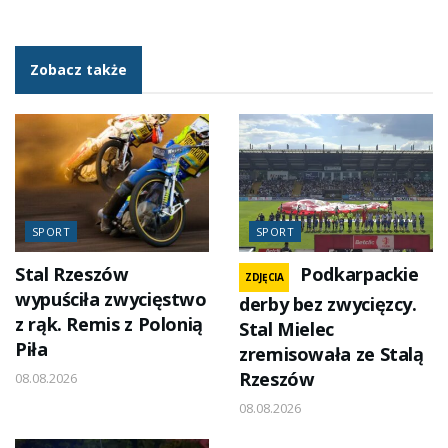
Zobacz także
SPORT
SPORT
Stal Rzeszów
Podkarpackie
ZDJĘCIA
wypuściła zwycięstwo
derby bez zwycięzcy.
z rąk. Remis z Polonią
Stal Mielec
Piła
zremisowała ze Stalą
Rzeszów
08.08.2026
08.08.2026