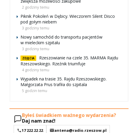
zwiększa możliwości zakupowe
2 godziny temu
Piknik Pokoleń w Dębicy. Wieczorem Silent Disco
pod gołym niebem
3 godziny temu
Nowy samochód do transportu pacjentów
w mieleckim szpitalu
3 godziny temu
Rzeszowianie na czele 35. MARMA Rajdu
ZDJĘCIA
Rzeszowskiego. Rzeźnik triumfuje
4 godziny temu
Wypadek na trasie 35. Rajdu Rzeszowskiego.
Małgorzata Prus trafiła do szpitala
5 godzin temu
Byłeś świadkiem ważnego wydarzenia?
Daj nam znać!
17 222 22 22
antena@radio.rzeszow.pl