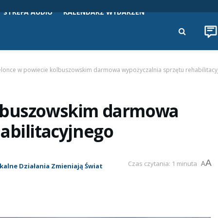
STREFA AUDIO
KALENDARZ WYDARZEŃ
elonce w powiecie kolbuszowskim darmowa wypożyczalnia sprzętu rehabilitac
olbuszowskim darmowa
abilitacyjnego
A
Czas czytania: 1 minuta
A
kalne Działania Zmieniają Świat