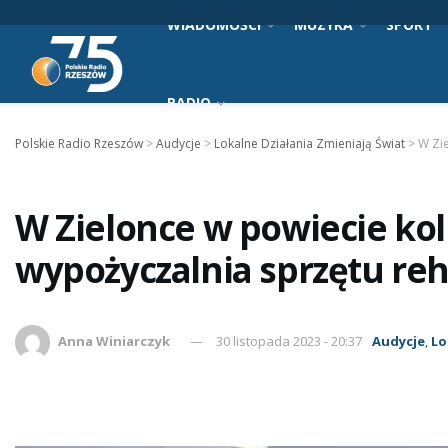
WIADOMOŚCI
MUZYKA
SPORT
RADIO
Polskie Radio Rzeszów
>
Audycje
>
Lokalne Działania Zmieniają Świat
>
W Zi
W Zielonce w powiecie k
wypożyczalnia sprzętu reh
Anna Winiarczyk
30 listopada 2023 - 20:37
Audycje
,
Lo