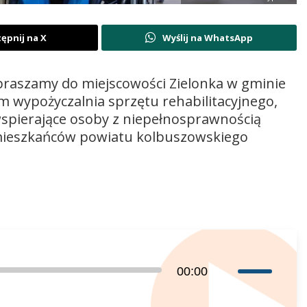
ępnij na X
Wyślij na WhatsApp
zapraszamy do miejscowości Zielonka w gminie
m wypożyczalnia sprzętu rehabilitacyjnego,
spierające osoby z niepełnosprawnością
 mieszkańców powiatu kolbuszowskiego
Używaj
00:00
strzałek
do