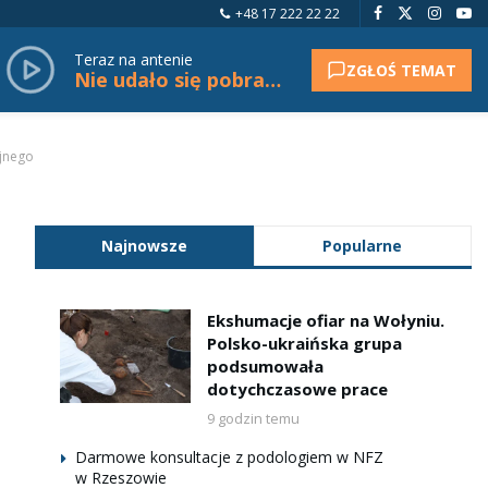
+48 17 222 22 22
Teraz na antenie
ZGŁOŚ TEMAT
Nie udało się pobrać tytułu.
yjnego
Najnowsze
Popularne
Ekshumacje ofiar na Wołyniu.
Polsko-ukraińska grupa
podsumowała
dotychczasowe prace
9 godzin temu
Darmowe konsultacje z podologiem w NFZ
w Rzeszowie