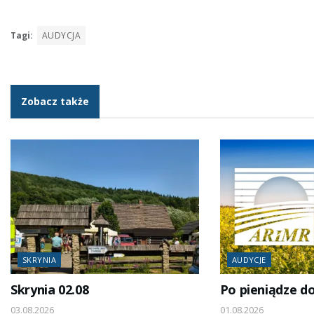
Tagi:
AUDYCJA
Zobacz także
SKRYNIA
AUDYCJE
Skrynia 02.08
Po pieniądze d
03.08.2026
01.08.2026