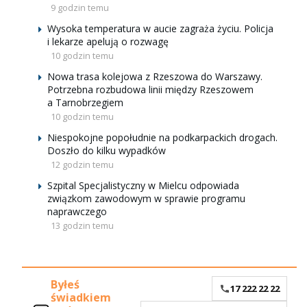
9 godzin temu
Wysoka temperatura w aucie zagraża życiu. Policja
i lekarze apelują o rozwagę
10 godzin temu
Nowa trasa kolejowa z Rzeszowa do Warszawy.
Potrzebna rozbudowa linii między Rzeszowem
a Tarnobrzegiem
10 godzin temu
Niespokojne popołudnie na podkarpackich drogach.
Doszło do kilku wypadków
12 godzin temu
Szpital Specjalistyczny w Mielcu odpowiada
związkom zawodowym w sprawie programu
naprawczego
13 godzin temu
Byłeś
17 222 22 22
świadkiem