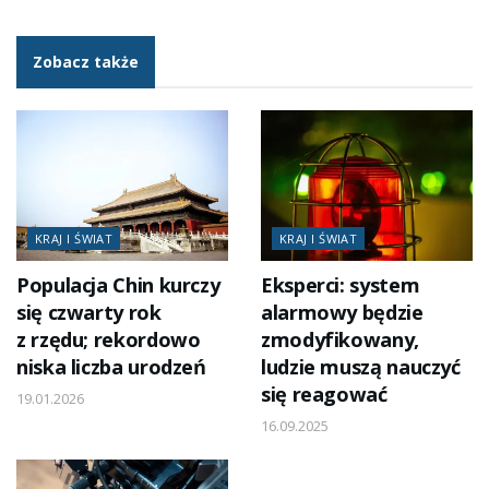
Zobacz także
KRAJ I ŚWIAT
KRAJ I ŚWIAT
Populacja Chin kurczy
Eksperci: system
się czwarty rok
alarmowy będzie
z rzędu; rekordowo
zmodyfikowany,
niska liczba urodzeń
ludzie muszą nauczyć
się reagować
19.01.2026
16.09.2025