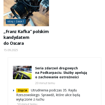
KRAJ I ŚWIAT
„Franz Kafka” polskim
kandydatem
do Oscara
15.09.2025
Seria zdarzeń drogowych
na Podkarpaciu. Służby apelują
o zachowanie ostrożności
20 minut temu
Utrudnienia podczas 35. Rajdu
ZDJĘCIA
Rzeszowskiego. Sprawdź, które ulice będą
wyłączone z ruchu
50 minut temu