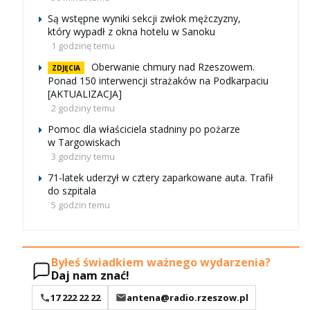
Są wstępne wyniki sekcji zwłok mężczyzny,
który wypadł z okna hotelu w Sanoku
1 godzinę temu
Oberwanie chmury nad Rzeszowem.
ZDJĘCIA
Ponad 150 interwencji strażaków na Podkarpaciu
[AKTUALIZACJA]
2 godziny temu
Pomoc dla właściciela stadniny po pożarze
w Targowiskach
3 godziny temu
71-latek uderzył w cztery zaparkowane auta. Trafił
do szpitala
5 godzin temu
Byłeś świadkiem ważnego wydarzenia?
Daj nam znać!
17 222 22 22
antena@radio.rzeszow.pl