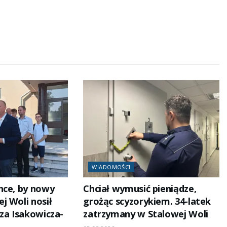
WIADOMOŚCI
hce, by nowy
Chciał wymusić pieniądze,
j Woli nosił
grożąc scyzorykiem. 34-latek
za Isakowicza-
zatrzymany w Stalowej Woli