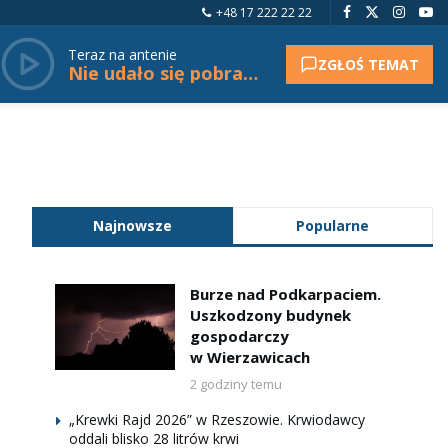
+48 17 222 22 22
Teraz na antenie
ZGŁOŚ TEMAT
Nie udało się pobrać tytułu.
Najnowsze
Popularne
Burze nad Podkarpaciem.
Uszkodzony budynek
gospodarczy
w Wierzawicach
2 godziny temu
„Krewki Rajd 2026” w Rzeszowie. Krwiodawcy
oddali blisko 28 litrów krwi