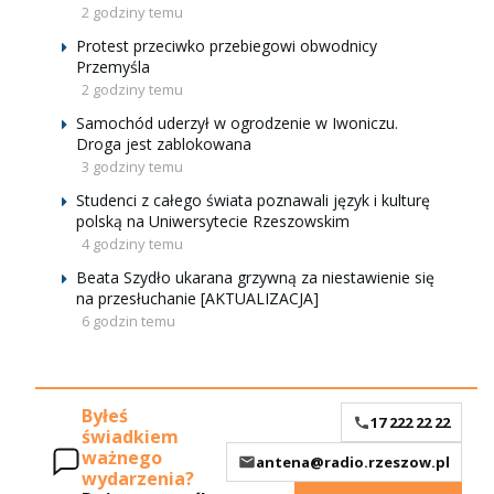
2 godziny temu
Protest przeciwko przebiegowi obwodnicy
Przemyśla
2 godziny temu
Samochód uderzył w ogrodzenie w Iwoniczu.
Droga jest zablokowana
3 godziny temu
Studenci z całego świata poznawali język i kulturę
polską na Uniwersytecie Rzeszowskim
4 godziny temu
Beata Szydło ukarana grzywną za niestawienie się
na przesłuchanie [AKTUALIZACJA]
6 godzin temu
Byłeś
17 222 22 22
świadkiem
ważnego
antena@radio.rzeszow.pl
wydarzenia?