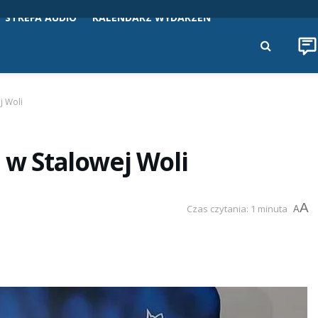
STREFA AUDIO
KALENDARZ WYDARZEŃ
j Woli
 w Stalowej Woli
A
Czas czytania: 1 minuta
A