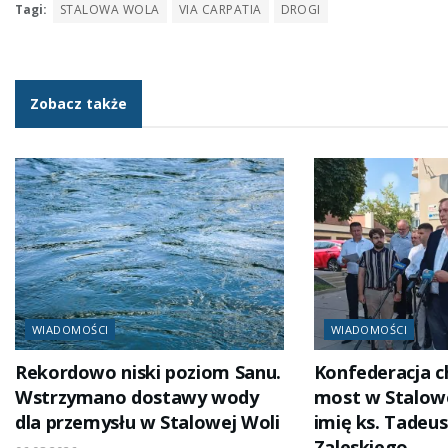
Tagi:
STALOWA WOLA
VIA CARPATIA
DROGI
Zobacz także
WIADOMOŚCI
WIADOMOŚCI
Rekordowo niski poziom Sanu.
Konfederacja c
Wstrzymano dostawy wody
most w Stalowe
dla przemysłu w Stalowej Woli
imię ks. Tadeus
Zaleskiego