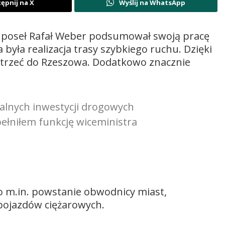
ępnij na X
Wyślij na WhatsApp
i poseł Rafał Weber podsumował swoją pracę
była realizacja trasy szybkiego ruchu. Dzięki
otrzeć do Rzeszowa. Dodatkowo znacznie
okalnych inwestycji drogowych
pełniłem funkcję wiceministra
yło m.in. powstanie obwodnicy miast,
pojazdów ciężarowych.