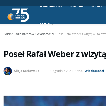
WIADOMOŚCI
MUZYKA
SPORT
RADIO
Polskie Radio Rzeszów
>
Wiadomości
>
Poseł Rafał Weber z wizytą w Stalowe
Poseł Rafał Weber z wizytą
Alicja Karłowska
19 grudnia 2023 - 16:54
Wiadomości