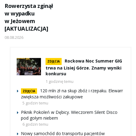
Rowerzysta zginął
w wypadku
w Jeżowem
[AKTUALIZACJA]
08.08.2026
Rockowa Noc Summer GIG
ZDJĘCIA
trwa na Lisiej Górze. Znamy wyniki
konkursu
1 godzinę temu
120 mln zł na skup zbóż i rzepaku. Elewarr
ZDJĘCIA
zwiększa możliwości zakupowe
5 godzin temu
Piknik Pokoleń w Dębicy. Wieczorem Silent Disco
pod gołym niebem
6 godzin temu
Nowy samochód do transportu pacjentów