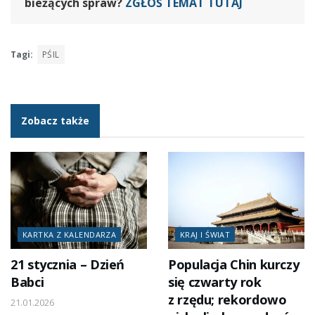
bieżących spraw?
ZGŁOŚ TEMAT TUTAJ
Tagi:
PŚIL
Zobacz także
KARTKA Z KALENDARZA
KRAJ I ŚWIAT
21 stycznia – Dzień
Populacja Chin kurczy
Babci
się czwarty rok
z rzędu; rekordowo
21.01.2026