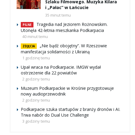
Szlaku Filmowego. Muzyka Kilara
i „Pałac” w Łańcucie
35 minut temu
Tragedia nad Jeziorem Rożnowskim.
PILNE
Utonęła 42-letnia mieszkanka Podkarpacia
40 minut temu
„Nie bądź obojętny”. W Rzeszowie
ZDJĘCIA
manifestacja solidarności z Ukrainą
1 godzinę temu
Upał wraca na Podkarpacie. IMGW wydał
ostrzeżenie dla 22 powiatów
2 godziny temu
Muzeum Podkarpackie w Krośnie przygotowuje
nowy audioprzewodnik
2 godziny temu
Podkarpacie szuka startupów z branży dronów i AI.
Trwa nabór do Dual Use Challenge
3 godziny temu