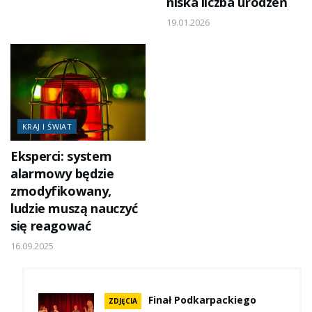
niska liczba urodzeń
19.01.2026
KRAJ I ŚWIAT
Eksperci: system
alarmowy będzie
zmodyfikowany,
ludzie muszą nauczyć
się reagować
16.09.2025
Finał Podkarpackiego
ZDJĘCIA