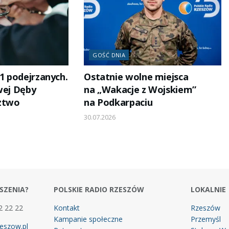
GOŚĆ DNIA
11 podejrzanych.
Ostatnie wolne miejsca
wej Dęby
na „Wakacje z Wojskiem”
dztwo
na Podkarpaciu
30.07.2026
SZENIA?
POLSKIE RADIO RZESZÓW
LOKALNIE
2 22 22
Kontakt
Rzeszów
Kampanie społeczne
Przemyśl
eszow.pl