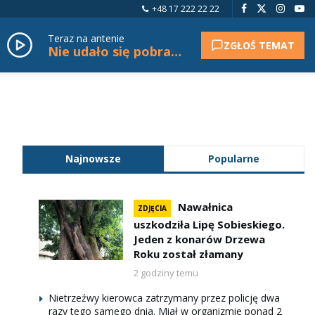
+48 17 222 22 22
Teraz na antenie
ZGŁOŚ TEMAT
Nie udało się pobrać tytułu.
Najnowsze
Popularne
Nawałnica
ZDJĘCIA
uszkodziła Lipę Sobieskiego.
Jeden z konarów Drzewa
Roku został złamany
2 godziny temu
Nietrzeźwy kierowca zatrzymany przez policję dwa
razy tego samego dnia. Miał w organizmie ponad 2