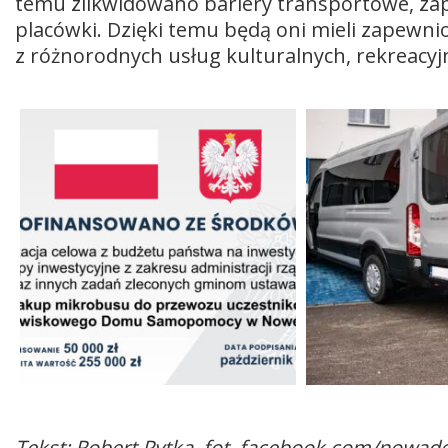
temu zlikwidowano bariery transportowe, za
placówki. Dzięki temu będą oni mieli zapewni
z różnorodnych usług kulturalnych, rekreacy
Tekst: Robert Pytka, fot. facebook.com/nowad