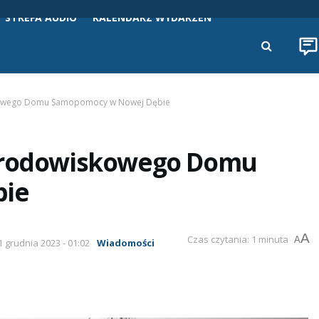
STREFA AUDIO
KALENDARZ WYDARZEŃ
skowego Domu Samopomocy w Nowej Dębie
 Środowiskowego Domu
bie
A
Czas czytania: 1 minuta
A
1 grudnia 2023 - 01:02
Wiadomości