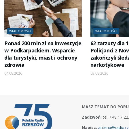
WIADOMOŚCI
WIADOMOŚCI
Ponad 200 mln zł na inwestycje
62 zarzuty dla 
w Podkarpackiem. Wsparcie
Policjanci z No
dla turystyki, miast i ochrony
zakończyli śle
zdrowia
narkotykowe
04.08.2026
03.08.2026
MASZ TEMAT DO PORU
Zadzwoń:
tel. +48 17 22
Napisz:
antena@radio.rz