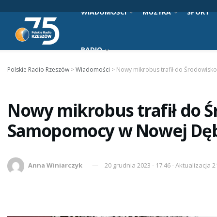
WIADOMOŚCI
MUZYKA
SPORT
RADIO
Polskie Radio Rzeszów
>
Wiadomości
>
Nowy mikrobus trafił do Środowi
Nowy mikrobus trafił do
Samopomocy w Nowej Dę
Anna Winiarczyk
20 grudnia 2023 - 17:46 - Aktualizacja 2