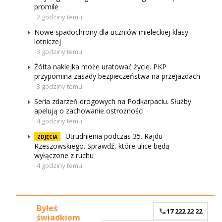
promile
2 godziny temu
Nowe spadochrony dla uczniów mieleckiej klasy
lotniczej
3 godziny temu
Żółta naklejka może uratować życie. PKP
przypomina zasady bezpieczeństwa na przejazdach
3 godziny temu
Seria zdarzeń drogowych na Podkarpaciu. Służby
apelują o zachowanie ostrożności
4 godziny temu
Utrudnienia podczas 35. Rajdu
ZDJĘCIA
Rzeszowskiego. Sprawdź, które ulice będą
wyłączone z ruchu
4 godziny temu
Byłeś
17 222 22 22
świadkiem