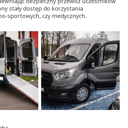
pewniając bezpieczny przewóz uczestników
ony stały dostęp do korzystania
jno-sportowych, czy medycznych.
eba