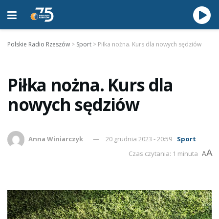
Polskie Radio Rzeszów
>
Sport
>
Piłka nożna. Kurs dla nowych sędziów
Piłka nożna. Kurs dla
nowych sędziów
Anna Winiarczyk
20 grudnia 2023 - 20:59
Sport
A
Czas czytania: 1 minuta
A