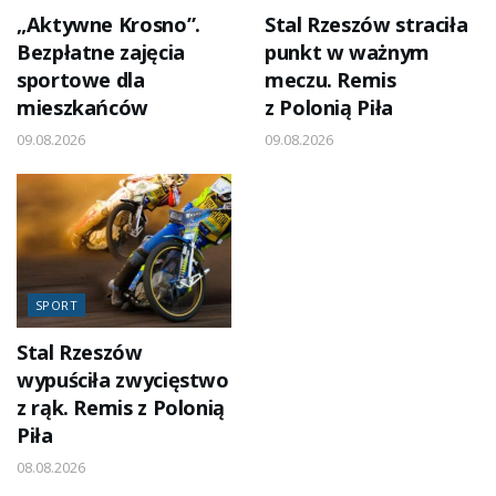
„Aktywne Krosno”.
Stal Rzeszów straciła
Bezpłatne zajęcia
punkt w ważnym
sportowe dla
meczu. Remis
mieszkańców
z Polonią Piła
09.08.2026
09.08.2026
SPORT
Stal Rzeszów
wypuściła zwycięstwo
z rąk. Remis z Polonią
Piła
08.08.2026