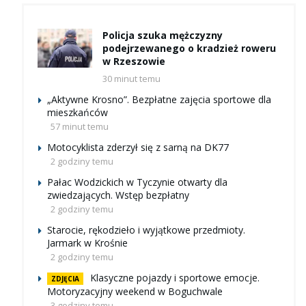
Policja szuka mężczyzny
podejrzewanego o kradzież roweru
w Rzeszowie
30 minut temu
„Aktywne Krosno”. Bezpłatne zajęcia sportowe dla
mieszkańców
57 minut temu
Motocyklista zderzył się z sarną na DK77
2 godziny temu
Pałac Wodzickich w Tyczynie otwarty dla
zwiedzających. Wstęp bezpłatny
2 godziny temu
Starocie, rękodzieło i wyjątkowe przedmioty.
Jarmark w Krośnie
2 godziny temu
Klasyczne pojazdy i sportowe emocje.
ZDJĘCIA
Motoryzacyjny weekend w Boguchwale
3 godziny temu