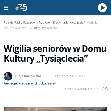
Polskie Radio Rzeszów
>
Audycje
>
Kiedy nadchodzi jesień
>
Wigilia
seniorów w Domu Kultury „Tysiąclecia”
Wigilia seniorów w Domu
Kultury „Tysiąclecia”
Alicja Karłowska
21 grudnia 2023 - 16:09
Audycje
,
Kiedy nadchodzi jesień
A
Czas czytania: 1 minuta
A