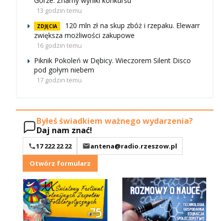
Górze. Znamy wyniki konkursu
13 godzin temu
120 mln zł na skup zbóż i rzepaku. Elewarr
ZDJĘCIA
zwiększa możliwości zakupowe
16 godzin temu
Piknik Pokoleń w Dębicy. Wieczorem Silent Disco
pod gołym niebem
17 godzin temu
Byłeś świadkiem ważnego wydarzenia?
Daj nam znać!
17 222 22 22
antena@radio.rzeszow.pl
Otwórz formularz