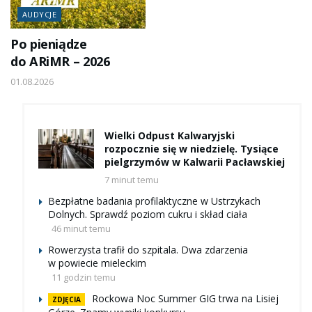
AUDYCJE
Po pieniądze
do ARiMR – 2026
01.08.2026
Wielki Odpust Kalwaryjski
rozpocznie się w niedzielę. Tysiące
pielgrzymów w Kalwarii Pacławskiej
7 minut temu
Bezpłatne badania profilaktyczne w Ustrzykach
Dolnych. Sprawdź poziom cukru i skład ciała
46 minut temu
Rowerzysta trafił do szpitala. Dwa zdarzenia
w powiecie mieleckim
11 godzin temu
Rockowa Noc Summer GIG trwa na Lisiej
ZDJĘCIA