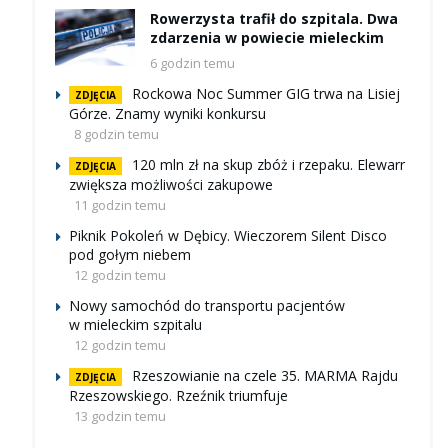
Rowerzysta trafił do szpitala. Dwa
zdarzenia w powiecie mieleckim
6 godzin temu
Rockowa Noc Summer GIG trwa na Lisiej
ZDJĘCIA
Górze. Znamy wyniki konkursu
8 godzin temu
120 mln zł na skup zbóż i rzepaku. Elewarr
ZDJĘCIA
zwiększa możliwości zakupowe
11 godzin temu
Piknik Pokoleń w Dębicy. Wieczorem Silent Disco
pod gołym niebem
12 godzin temu
Nowy samochód do transportu pacjentów
w mieleckim szpitalu
12 godzin temu
Rzeszowianie na czele 35. MARMA Rajdu
ZDJĘCIA
Rzeszowskiego. Rzeźnik triumfuje
13 godzin temu