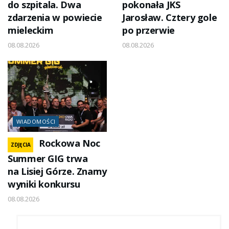
do szpitala. Dwa
pokonała JKS
zdarzenia w powiecie
Jarosław. Cztery gole
mieleckim
po przerwie
08.08.2026
08.08.2026
WIADOMOŚCI
Rockowa Noc
ZDJĘCIA
Summer GIG trwa
na Lisiej Górze. Znamy
wyniki konkursu
08.08.2026