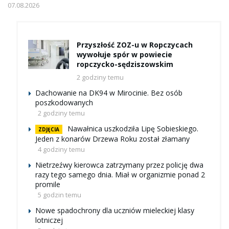
07.08.2026
Przyszłość ZOZ-u w Ropczycach
wywołuje spór w powiecie
ropczycko-sędziszowskim
2 godziny temu
Dachowanie na DK94 w Mirocinie. Bez osób
poszkodowanych
2 godziny temu
Nawałnica uszkodziła Lipę Sobieskiego.
ZDJĘCIA
Jeden z konarów Drzewa Roku został złamany
4 godziny temu
Nietrzeźwy kierowca zatrzymany przez policję dwa
razy tego samego dnia. Miał w organizmie ponad 2
promile
5 godzin temu
Nowe spadochrony dla uczniów mieleckiej klasy
lotniczej