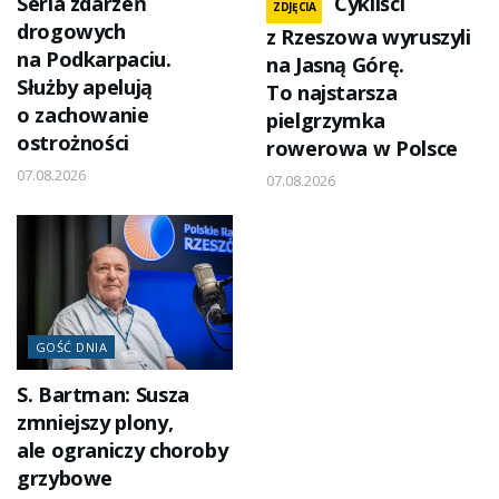
Seria zdarzeń
Cykliści
ZDJĘCIA
drogowych
z Rzeszowa wyruszyli
na Podkarpaciu.
na Jasną Górę.
Służby apelują
To najstarsza
o zachowanie
pielgrzymka
ostrożności
rowerowa w Polsce
07.08.2026
07.08.2026
GOŚĆ DNIA
S. Bartman: Susza
zmniejszy plony,
ale ograniczy choroby
grzybowe