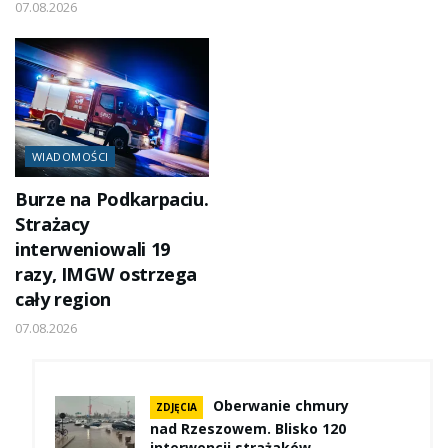
07.08.2026
WIADOMOŚCI
Burze na Podkarpaciu.
Strażacy
interweniowali 19
razy, IMGW ostrzega
cały region
07.08.2026
Oberwanie chmury
ZDJĘCIA
nad Rzeszowem. Blisko 120
interwencji strażaków