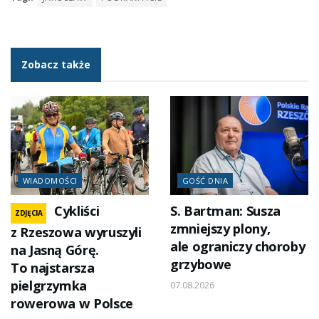
Zobacz także
WIADOMOŚCI
GOŚĆ DNIA
Cykliści
S. Bartman: Susza
ZDJĘCIA
zmniejszy plony,
z Rzeszowa wyruszyli
ale ograniczy choroby
na Jasną Górę.
grzybowe
To najstarsza
pielgrzymka
07.08.2026
rowerowa w Polsce