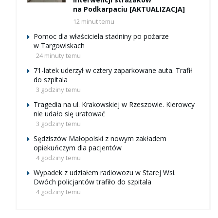
na Podkarpaciu [AKTUALIZACJA]
12 minut temu
Pomoc dla właściciela stadniny po pożarze
w Targowiskach
24 minuty temu
71-latek uderzył w cztery zaparkowane auta. Trafił
do szpitala
3 godziny temu
Tragedia na ul. Krakowskiej w Rzeszowie. Kierowcy
nie udało się uratować
3 godziny temu
Sędziszów Małopolski z nowym zakładem
opiekuńczym dla pacjentów
4 godziny temu
Wypadek z udziałem radiowozu w Starej Wsi.
Dwóch policjantów trafiło do szpitala
4 godziny temu