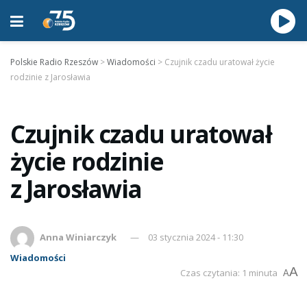
Polskie Radio Rzeszów
>
Wiadomości
>
Czujnik czadu uratował życie
rodzinie z Jarosławia
Czujnik czadu uratował
życie rodzinie
z Jarosławia
Anna Winiarczyk
03 stycznia 2024 - 11:30
Wiadomości
A
Czas czytania: 1 minuta
A