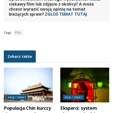
ciekawy film lub zdjęcie z okolicy? A może
chcesz wyrazić swoją opinię na temat
bieżących spraw?
ZGŁOŚ TEMAT TUTAJ
Tagi:
PŚIL
Zobacz także
KRAJ I ŚWIAT
KRAJ I ŚWIAT
Populacja Chin kurczy
Eksperci: system