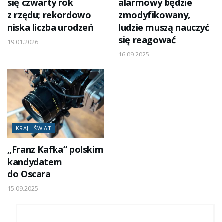
się czwarty rok
alarmowy będzie
z rzędu; rekordowo
zmodyfikowany,
niska liczba urodzeń
ludzie muszą nauczyć
się reagować
19.01.2026
16.09.2025
KRAJ I ŚWIAT
„Franz Kafka” polskim
kandydatem
do Oscara
15.09.2025