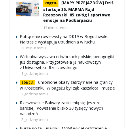
[MAPY PRZEJAZDÓW] Dziś
ZDJĘCIA
startuje 35. MARMA Rajd
Rzeszowski. 85 załóg i sportowe
emocje na Podkarpaciu
17 minut temu
Potrącenie rowerzysty na DK19 w Boguchwale.
Na trasie występują utrudnienia w ruchu
20 minut temu
Wirtualna wystawa o twórcach polskiej pedagogiki
już dostępna. Przygotowała ją naukowczyni
z Uniwersytetu Rzeszowskiego
1 godzinę temu
Chronione okazy zatrzymane na granicy
ZDJĘCIA
w Krościenku. W bagażu był ząb kaszalota i muszle
2 godziny temu
Rzeszowskie Bulwary zazielenią się jeszcze
bardziej. Powstanie blisko 30 tysięcy nowych
nasadzeń
2 godziny temu
Burze po fali upałów. IMGW wydał ostrzeżenie