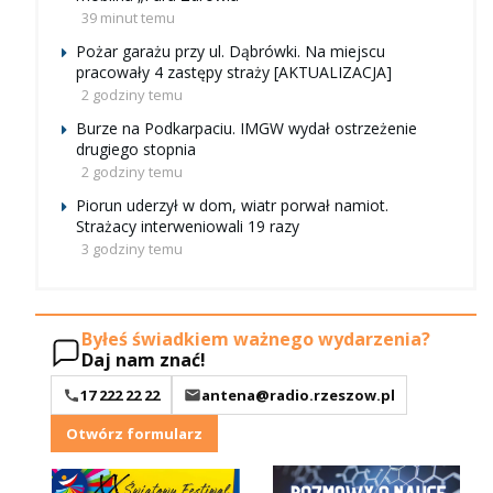
39 minut temu
Pożar garażu przy ul. Dąbrówki. Na miejscu
pracowały 4 zastępy straży [AKTUALIZACJA]
2 godziny temu
Burze na Podkarpaciu. IMGW wydał ostrzeżenie
drugiego stopnia
2 godziny temu
Piorun uderzył w dom, wiatr porwał namiot.
Strażacy interweniowali 19 razy
3 godziny temu
Byłeś świadkiem ważnego wydarzenia?
Daj nam znać!
17 222 22 22
antena@radio.rzeszow.pl
Otwórz formularz