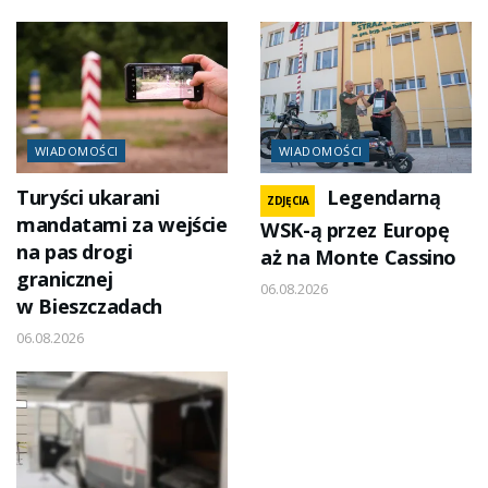
WIADOMOŚCI
WIADOMOŚCI
Turyści ukarani
Legendarną
ZDJĘCIA
mandatami za wejście
WSK-ą przez Europę
na pas drogi
aż na Monte Cassino
granicznej
06.08.2026
w Bieszczadach
06.08.2026