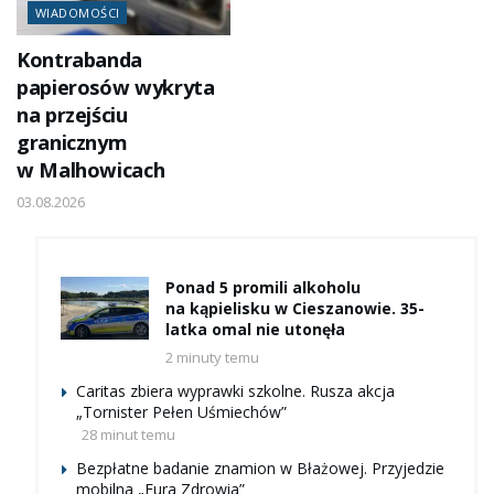
WIADOMOŚCI
Kontrabanda
papierosów wykryta
na przejściu
granicznym
w Malhowicach
03.08.2026
Ponad 5 promili alkoholu
na kąpielisku w Cieszanowie. 35-
latka omal nie utonęła
2 minuty temu
Caritas zbiera wyprawki szkolne. Rusza akcja
„Tornister Pełen Uśmiechów”
28 minut temu
Bezpłatne badanie znamion w Błażowej. Przyjedzie
mobilna „Fura Zdrowia”