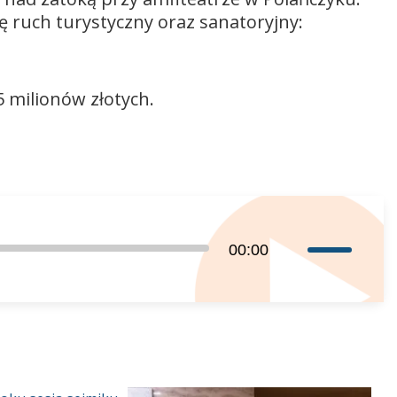
ę ruch turystyczny oraz sanatoryjny:
5 milionów złotych.
Używaj
00:00
strzałek
do
góry
oraz
do
dołu