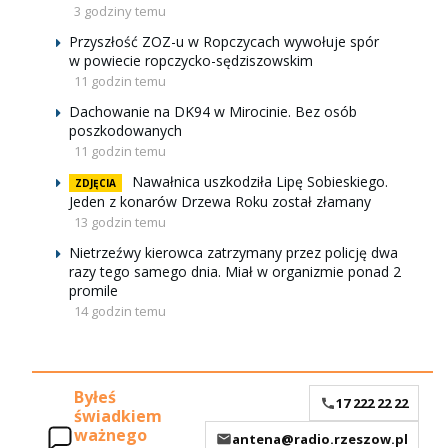
3 godziny temu
Przyszłość ZOZ-u w Ropczycach wywołuje spór
w powiecie ropczycko-sędziszowskim
11 godzin temu
Dachowanie na DK94 w Mirocinie. Bez osób
poszkodowanych
11 godzin temu
Nawałnica uszkodziła Lipę Sobieskiego.
ZDJĘCIA
Jeden z konarów Drzewa Roku został złamany
13 godzin temu
Nietrzeźwy kierowca zatrzymany przez policję dwa
razy tego samego dnia. Miał w organizmie ponad 2
promile
14 godzin temu
Byłeś
17 222 22 22
świadkiem
ważnego
antena@radio.rzeszow.pl