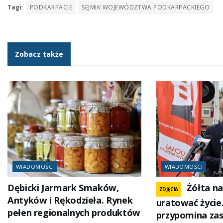
Tagi:
PODKARPACIE
SEJMIK WOJEWÓDZTWA PODKARPACKIEGO
Zobacz także
WIADOMOŚCI
WIADOMOŚCI
Dębicki Jarmark Smaków,
Żółta n
ZDJĘCIA
Antyków i Rękodzieła. Rynek
uratować życie
pełen regionalnych produktów
przypomina za