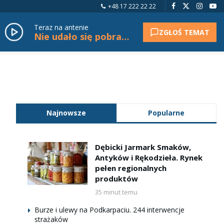
+48 17 222 22 22
Teraz na antenie
ZGŁOŚ TEMAT
Nie udało się pobrać tytułu.
Najnowsze
Popularne
Dębicki Jarmark Smaków,
Antyków i Rękodzieła. Rynek
pełen regionalnych
produktów
35 minut temu
Burze i ulewy na Podkarpaciu. 244 interwencje
strażaków