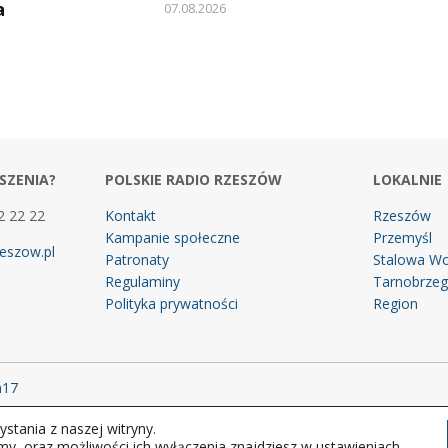
a
07.08.2026
SZENIA?
POLSKIE RADIO RZESZÓW
LOKALNIE
2 22 22
Kontakt
Rzeszów
Kampanie społeczne
Przemyśl
eszow.pl
Patronaty
Stalowa Wo
Regulaminy
Tarnobrze
Polityka prywatności
Region
m17
stania z naszej witryny.
 prawa zastrzeżone.
my, oraz możliwości ich wyłączenia znajdziesz w ustawieniach.