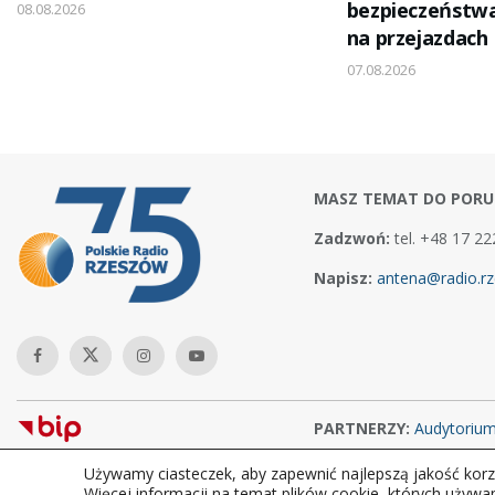
bezpieczeństw
08.08.2026
na przejazdach
07.08.2026
MASZ TEMAT DO PORU
Zadzwoń:
tel. +48 17 22
Napisz:
antena@radio.rz
PARTNERZY:
Audytoriu
Używamy ciasteczek, aby zapewnić najlepszą jakość korzy
Copyright © 2026Polskie Radio Rzeszów S.A. w likwidacj. Wszelkie
Więcej informacji na temat plików cookie, których używa