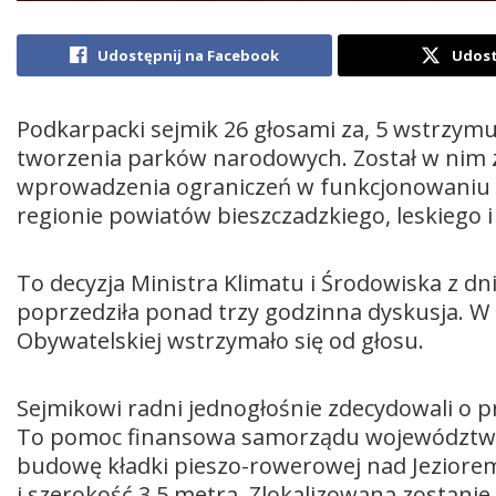
Udostępnij na Facebook
Udost
Podkarpacki sejmik 26 głosami za, 5 wstrzymu
tworzenia parków narodowych. Został w nim 
wprowadzenia ograniczeń w funkcjonowaniu g
regionie powiatów bieszczadzkiego, leskiego 
To decyzja Ministra Klimatu i Środowiska z dni
poprzedziła ponad trzy godzinna dyskusja. W 
Obywatelskiej wstrzymało się od głosu.
Sejmikowi radni jednogłośnie zdecydowali o pr
To pomoc finansowa samorządu województwa. 
budowę kładki pieszo-rowerowej nad Jeziore
i szerokość 3,5 metra. Zlokalizowana zostani