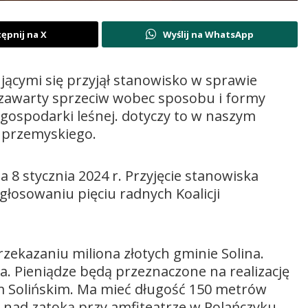
ępnij na X
Wyślij na WhatsApp
jącymi się przyjął stanowisko w sprawie
zawarty sprzeciw wobec sposobu i formy
ospodarki leśnej. dotyczy to w naszym
i przemyskiego.
a 8 stycznia 2024 r. Przyjęcie stanowiska
głosowaniu pięciu radnych Koalicji
zekazaniu miliona złotych gminie Solina.
Pieniądze będą przeznaczone na realizację
m Solińskim. Ma mieć długość 150 metrów
e nad zatoką przy amfiteatrze w Polańczyku.