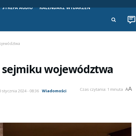
STREFA AUDIO
KALENDARZ WYDARZEŃ
województwa
a sejmiku województwa
A
Czas czytania: 1 minuta
A
0 stycznia 2024 - 08:36
Wiadomości