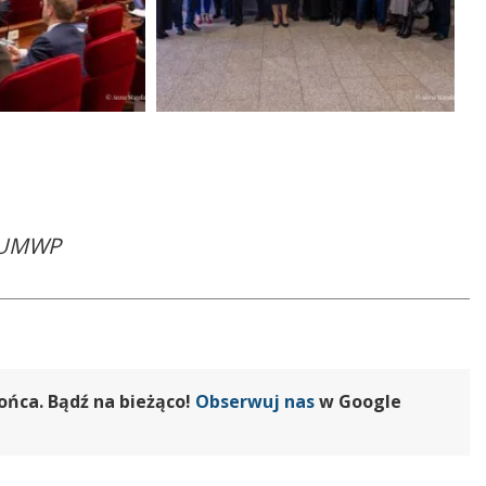
P UMWP
ońca. Bądź na bieżąco!
Obserwuj nas
w Google