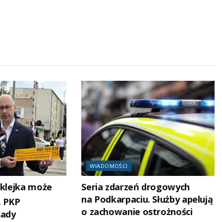
WIADOMOŚCI
aklejka może
Seria zdarzeń drogowych
na Podkarpaciu. Służby apelują
. PKP
o zachowanie ostrożności
sady