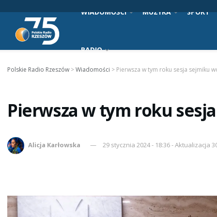
WIADOMOŚCI
MUZYKA
SPORT
RADIO
Polskie Radio Rzeszów
>
Wiadomości
>
Pierwsza w tym roku sesja sejmiku 
Pierwsza w tym roku sesj
Alicja Karłowska
29 stycznia 2024 - 18:36 - Aktualizacja 3