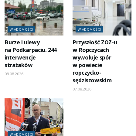
WIADOMOŚCI
WIADOMOŚCI
Burze i ulewy
Przyszłość ZOZ-u
na Podkarpaciu. 244
w Ropczycach
interwencje
wywołuje spór
strażaków
w powiecie
ropczycko-
08.08.2026
sędziszowskim
07.08.2026
WIADOMOŚCI