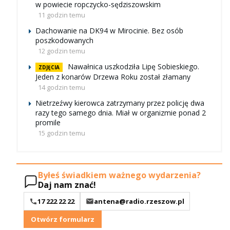
w powiecie ropczycko-sędziszowskim
11 godzin temu
Dachowanie na DK94 w Mirocinie. Bez osób
poszkodowanych
12 godzin temu
Nawałnica uszkodziła Lipę Sobieskiego.
ZDJĘCIA
Jeden z konarów Drzewa Roku został złamany
14 godzin temu
Nietrzeźwy kierowca zatrzymany przez policję dwa
razy tego samego dnia. Miał w organizmie ponad 2
promile
15 godzin temu
Byłeś świadkiem ważnego wydarzenia?
Daj nam znać!
17 222 22 22
antena@radio.rzeszow.pl
Otwórz formularz