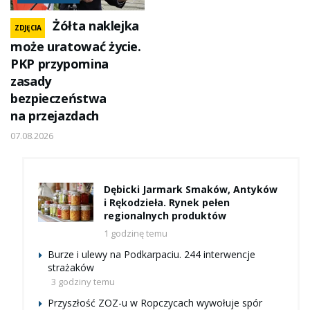
Żółta naklejka
ZDJĘCIA
może uratować życie.
PKP przypomina
zasady
bezpieczeństwa
na przejazdach
07.08.2026
Dębicki Jarmark Smaków, Antyków
i Rękodzieła. Rynek pełen
regionalnych produktów
1 godzinę temu
Burze i ulewy na Podkarpaciu. 244 interwencje
strażaków
3 godziny temu
Przyszłość ZOZ-u w Ropczycach wywołuje spór