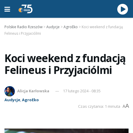
Polskie Radio Rzeszów
>
Audycje
>
AgroEko
>
Koci weekend z fundacją
Felineus i Przyjaciólmi
Koci weekend z fundacją
Felineus i Przyjaciólmi
Alicja Karłowska
17 lutego 2024 - 08:35
Audycje
,
AgroEko
A
Czas czytania: 1 minuta
A