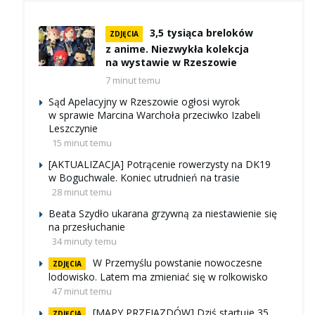
3,5 tysiąca breloków
ZDJĘCIA
z anime. Niezwykła kolekcja
na wystawie w Rzeszowie
7 minut temu
Sąd Apelacyjny w Rzeszowie ogłosi wyrok
w sprawie Marcina Warchoła przeciwko Izabeli
Leszczynie
15 minut temu
[AKTUALIZACJA] Potrącenie rowerzysty na DK19
w Boguchwale. Koniec utrudnień na trasie
28 minut temu
Beata Szydło ukarana grzywną za niestawienie się
na przesłuchanie
34 minuty temu
W Przemyślu powstanie nowoczesne
ZDJĘCIA
lodowisko. Latem ma zmieniać się w rolkowisko
47 minut temu
[MAPY PRZEJAZDÓW] Dziś startuje 35.
ZDJĘCIA