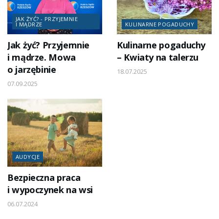
JAK ŻYĆ? - PRZYJEMNIE
I MĄDRZE
KULINARNE POGADUCHY
Jak żyć? Przyjemnie
Kulinarne pogaduchy
i mądrze. Mowa
– Kwiaty na talerzu
o jarzębinie
18.07.2025
07.09.2025
AUDYCJE
Bezpieczna praca
i wypoczynek na wsi
06.07.2024