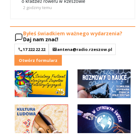
o kradzież roweru w Rzeszowie
2 godziny temu
Byłeś świadkiem ważnego wydarzenia?
Daj nam znać!
17 222 22 22
antena@radio.rzeszow.pl
Otwórz formularz