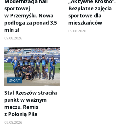
Modernizacja hali
„Aktywne Krosno”.
sportowej
Bezpłatne zajęcia
w Przemyślu. Nowa
sportowe dla
podłoga za ponad 3,5
mieszkańców
mln zł
09.08.2026
09.08.2026
SPORT
Stal Rzeszów straciła
punkt w ważnym
meczu. Remis
z Polonią Piła
09.08.2026