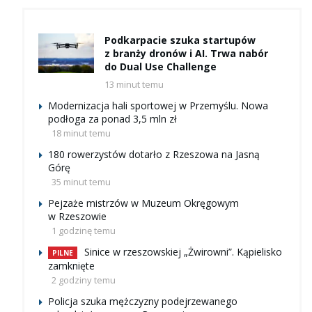
Podkarpacie szuka startupów
z branży dronów i AI. Trwa nabór
do Dual Use Challenge
13 minut temu
Modernizacja hali sportowej w Przemyślu. Nowa
podłoga za ponad 3,5 mln zł
18 minut temu
180 rowerzystów dotarło z Rzeszowa na Jasną
Górę
35 minut temu
Pejzaże mistrzów w Muzeum Okręgowym
w Rzeszowie
1 godzinę temu
Sinice w rzeszowskiej „Żwirowni”. Kąpielisko
PILNE
zamknięte
2 godziny temu
Policja szuka mężczyzny podejrzewanego