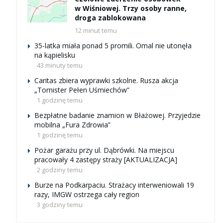
w Wiśniowej. Trzy osoby ranne,
droga zablokowana
12 minut temu
35-latka miała ponad 5 promili. Omal nie utonęła
na kąpielisku
43 minuty temu
Caritas zbiera wyprawki szkolne. Rusza akcja
„Tornister Pełen Uśmiechów”
1 godzinę temu
Bezpłatne badanie znamion w Błażowej. Przyjedzie
mobilna „Fura Zdrowia”
1 godzinę temu
Pożar garażu przy ul. Dąbrówki. Na miejscu
pracowały 4 zastępy straży [AKTUALIZACJA]
2 godziny temu
Burze na Podkarpaciu. Strażacy interweniowali 19
razy, IMGW ostrzega cały region
3 godziny temu