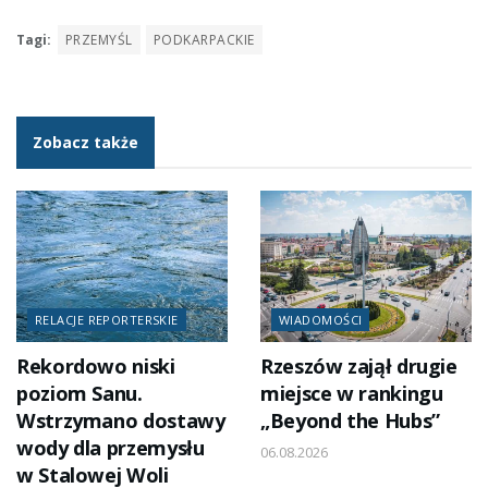
Tagi:
PRZEMYŚL
PODKARPACKIE
Zobacz także
RELACJE REPORTERSKIE
WIADOMOŚCI
Rekordowo niski
Rzeszów zajął drugie
poziom Sanu.
miejsce w rankingu
Wstrzymano dostawy
„Beyond the Hubs”
wody dla przemysłu
06.08.2026
w Stalowej Woli