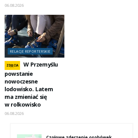
06.08.2026
RELACJE REPORTERSKIE
W Przemyślu
ZDJĘCIA
powstanie
nowoczesne
lodowisko. Latem
ma zmieniać się
w rolkowisko
06.08.2026
Czołowe zderzenie osobówek