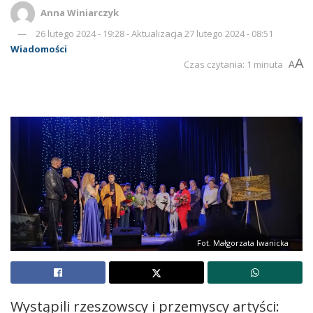
Anna Winiarczyk
26 lutego 2024 - 19:28 - Aktualizacja 27 lutego 2024 - 08:51
Wiadomości
A
Czas czytania: 1 minuta
A
Fot. Małgorzata Iwanicka
Wystąpili rzeszowscy i przemyscy artyści: