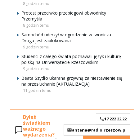
8 godzin temu
Protest przeciwko przebiegowi obwodnicy
Przemyśla
8 godzin temu
Samochód uderzył w ogrodzenie w Iwoniczu.
Droga jest zablokowana
9 godzin temu
Studenci z całego świata poznawali język i kulturę
polską na Uniwersytecie Rzeszowskim
9 godzin temu
Beata Szydło ukarana grzywną za niestawienie się
na przesłuchanie [AKTUALIZACJA]
11 godzin temu
Byłeś
17 222 22 22
świadkiem
ważnego
antena@radio.rzeszow.pl
wydarzenia?