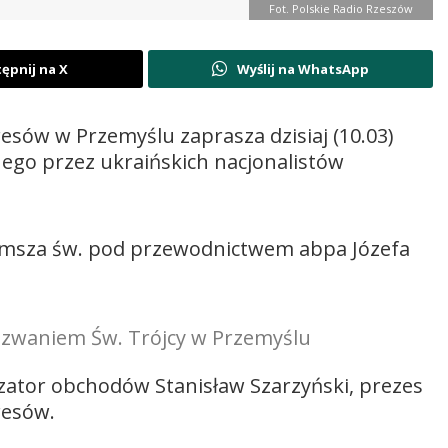
Fot. Polskie Radio Rzeszów
ępnij na X
Wyślij na WhatsApp
esów w Przemyślu zaprasza dzisiaj (10.03)
ego przez ukraińskich nacjonalistów
5 msza św. pod przewodnictwem abpa Józefa
wezwaniem Św. Trójcy w Przemyślu
zator obchodów Stanisław Szarzyński, prezes
resów.