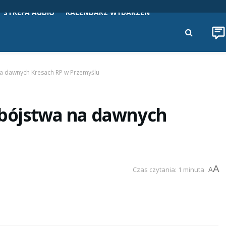
STREFA AUDIO
KALENDARZ WYDARZEŃ
na dawnych Kresach RP w Przemyślu
obójstwa na dawnych
A
Czas czytania: 1 minuta
A