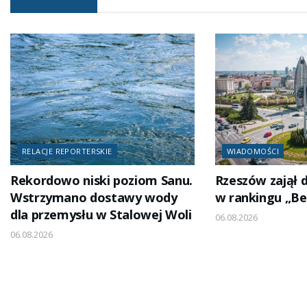
RELACJE REPORTERSKIE
WIADOMOŚCI
Rekordowo niski poziom Sanu.
Rzeszów zajął 
Wstrzymano dostawy wody
w rankingu „Be
dla przemysłu w Stalowej Woli
06.08.2026
06.08.2026