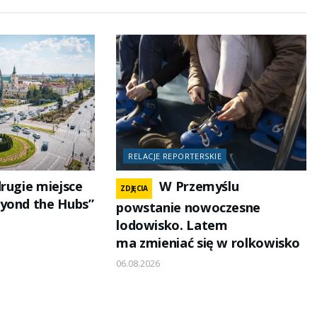
RELACJE REPORTERSKIE
drugie miejsce
W Przemyślu
ZDJĘCIA
yond the Hubs”
powstanie nowoczesne
lodowisko. Latem
ma zmieniać się w rolkowisko
06.08.2026