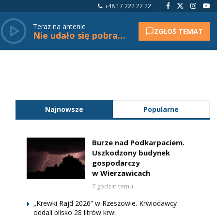
+48 17 222 22 22
Teraz na antenie
ZGŁOŚ TEMAT
Nie udało się pobrać tytułu.
Najnowsze
Popularne
Burze nad Podkarpaciem.
Uszkodzony budynek
gospodarczy
w Wierzawicach
7 godzin temu
„Krewki Rajd 2026” w Rzeszowie. Krwiodawcy
oddali blisko 28 litrów krwi