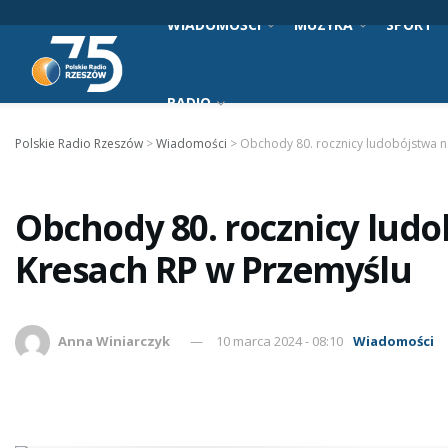
WIADOMOŚCI
MUZYKA
SPORT
RADIO
Polskie Radio Rzeszów
>
Wiadomości
>
Obchody 80. rocznicy ludobójstwa 
Obchody 80. rocznicy lud
Kresach RP w Przemyślu
Anna Winiarczyk
10 marca 2024 - 08:10
Wiadomości