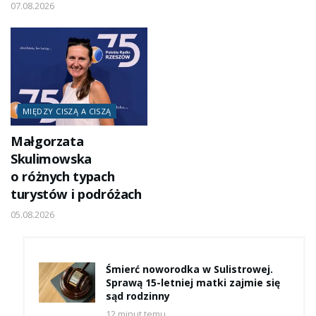
07.08.2026
MIĘDZY CISZĄ A CISZĄ
Małgorzata
Skulimowska
o różnych typach
turystów i podróżach
05.08.2026
Śmierć noworodka w Sulistrowej.
Sprawą 15-letniej matki zajmie się
sąd rodzinny
12 minut temu