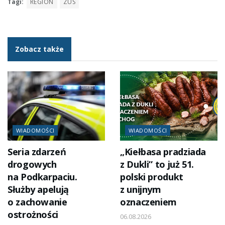
Tagi:
REGION
ZUS
Zobacz także
WIADOMOŚCI
WIADOMOŚCI
Seria zdarzeń
„Kiełbasa pradziada
drogowych
z Dukli” to już 51.
na Podkarpaciu.
polski produkt
Służby apelują
z unijnym
o zachowanie
oznaczeniem
ostrożności
06.08.2026