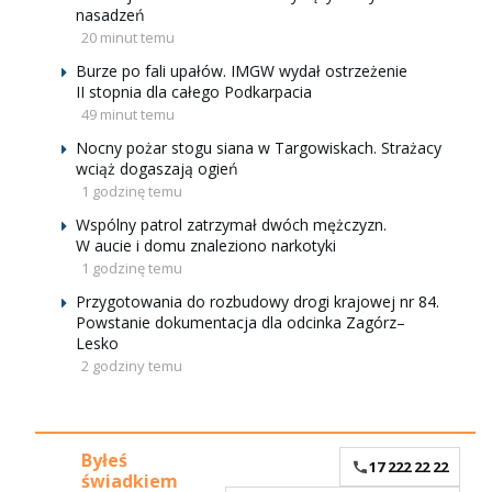
nasadzeń
20 minut temu
Burze po fali upałów. IMGW wydał ostrzeżenie
II stopnia dla całego Podkarpacia
49 minut temu
Nocny pożar stogu siana w Targowiskach. Strażacy
wciąż dogaszają ogień
1 godzinę temu
Wspólny patrol zatrzymał dwóch mężczyzn.
W aucie i domu znaleziono narkotyki
1 godzinę temu
Przygotowania do rozbudowy drogi krajowej nr 84.
Powstanie dokumentacja dla odcinka Zagórz–
Lesko
2 godziny temu
Byłeś
17 222 22 22
świadkiem