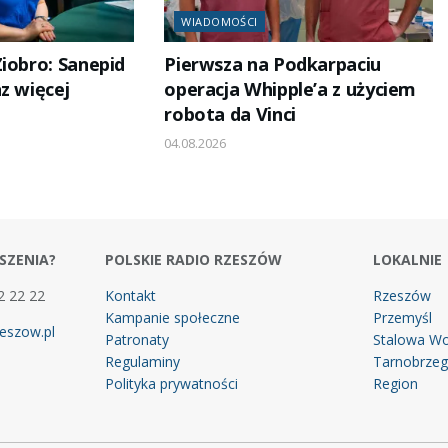
WIADOMOŚCI
iobro: Sanepid
Pierwsza na Podkarpaciu
z więcej
operacja Whipple’a z użyciem
robota da Vinci
04.08.2026
SZENIA?
POLSKIE RADIO RZESZÓW
LOKALNIE
2 22 22
Kontakt
Rzeszów
Kampanie społeczne
Przemyśl
eszow.pl
Patronaty
Stalowa Wo
Regulaminy
Tarnobrze
Polityka prywatności
Region