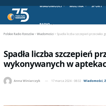
WIADOMOŚCI
MUZYKA
SPORT
RADIO
Polskie Radio Rzeszów
>
Wiadomości
>
Spadła liczba szczepień przeciwko 
Spadła liczba szczepień pr
wykonywanych w apteka
Anna Winiarczyk
17 marca 2024 - 08:32
Wiadomości
,