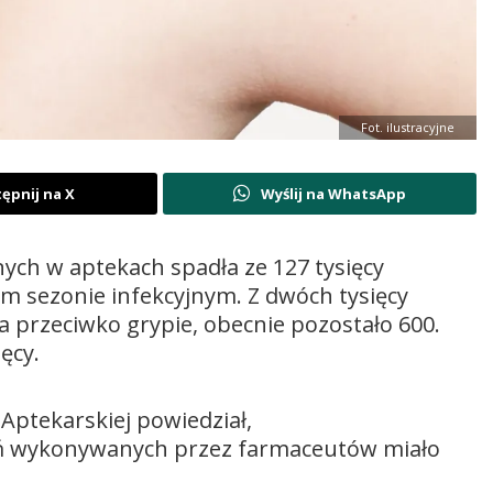
Fot. ilustracyjne
ępnij na X
Wyślij na WhatsApp
ych w aptekach spadła ze 127 tysięcy
m sezonie infekcyjnym. Z dwóch tysięcy
a przeciwko grypie, obecnie pozostało 600.
ęcy.
Aptekarskiej powiedział,
ień wykonywanych przez farmaceutów miało