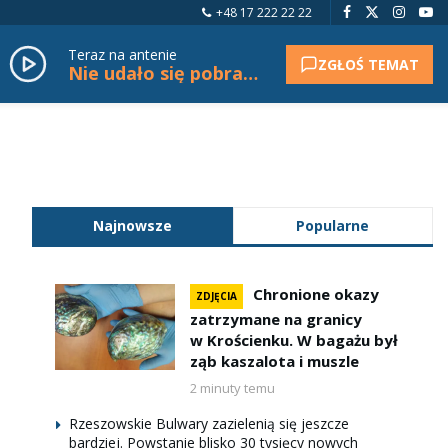
+48 17 222 22 22
Teraz na antenie
ZGŁOŚ TEMAT
Nie udało się pobrać tytułu.
Najnowsze
Popularne
Chronione okazy
ZDJĘCIA
zatrzymane na granicy
w Krościenku. W bagażu był
ząb kaszalota i muszle
2 minuty temu
Rzeszowskie Bulwary zazielenią się jeszcze
bardziej. Powstanie blisko 30 tysięcy nowych