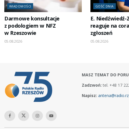
WIADOMOŚCI
GOŚĆ DNIA
Darmowe konsultacje
E. Niedźwiedź-Z
z podologiem w NFZ
reaguje na cora
w Rzeszowie
zgłoszeń
05.08.2026
05.08.2026
MASZ TEMAT DO PORU
Zadzwoń:
tel. +48 17 22
Napisz:
antena@radio.rz