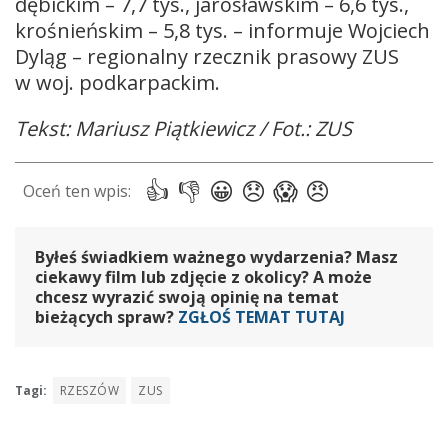
dębickim – 7,7 tys., jarosławskim – 6,6 tys.,
krośnieńskim – 5,8 tys. – informuje Wojciech
Dyląg – regionalny rzecznik prasowy ZUS
w woj. podkarpackim.
Tekst: Mariusz Piątkiewicz / Fot.: ZUS
Byłeś świadkiem ważnego wydarzenia? Masz
ciekawy film lub zdjęcie z okolicy? A może
chcesz wyrazić swoją opinię na temat
bieżących spraw?
ZGŁOŚ TEMAT TUTAJ
Tagi:
RZESZÓW
ZUS