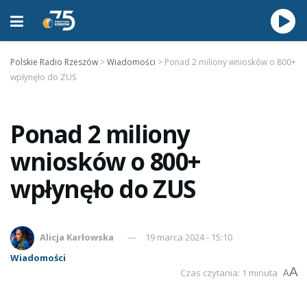
Polskie Radio Rzeszów
>
Wiadomości
>
Ponad 2 miliony wniosków o 800+
wpłynęło do ZUS
Ponad 2 miliony
wniosków o 800+
wpłynęło do ZUS
Alicja Karłowska
19 marca 2024 - 15:10
Wiadomości
A
Czas czytania: 1 minuta
A