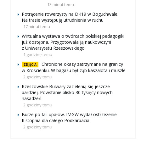
13 minut temu
Potrącenie rowerzysty na DK19 w Boguchwale.
Na trasie występują utrudnienia w ruchu
17 minut temu
Wirtualna wystawa o twórcach polskiej pedagogiki
już dostępna. Przygotowała ją naukowczyni
z Uniwersytetu Rzeszowskiego
1 godzinę temu
Chronione okazy zatrzymane na granicy
ZDJĘCIA
w Krościenku. W bagażu był ząb kaszalota i muszle
2 godziny temu
Rzeszowskie Bulwary zazielenią się jeszcze
bardziej. Powstanie blisko 30 tysięcy nowych
nasadzeń
2 godziny temu
Burze po fali upałów. IMGW wydał ostrzeżenie
II stopnia dla całego Podkarpacia
2 godziny temu