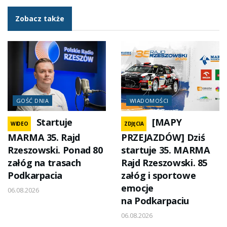
Zobacz także
GOŚĆ DNIA
WIADOMOŚCI
Startuje
[MAPY
WIDEO
ZDJĘCIA
MARMA 35. Rajd
PRZEJAZDÓW] Dziś
Rzeszowski. Ponad 80
startuje 35. MARMA
załóg na trasach
Rajd Rzeszowski. 85
Podkarpacia
załóg i sportowe
emocje
06.08.2026
na Podkarpaciu
06.08.2026