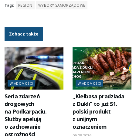
Tagi:
REGION
WYBORY SAMORZĄDOWE
Zobacz także
WIADOMOŚCI
WIADOMOŚCI
Seria zdarzeń
„Kiełbasa pradziada
drogowych
z Dukli” to już 51.
na Podkarpaciu.
polski produkt
Służby apelują
z unijnym
o zachowanie
oznaczeniem
ostrożności
06.08.2026