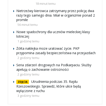
18 minut temu
Nietrzeźwy kierowca zatrzymany przez policję dwa
razy tego samego dnia. Miał w organizmie ponad 2
promile
56 minut temu
Nowe spadochrony dla uczniów mieleckiej klasy
lotniczej
1 godzinę temu
Żółta naklejka może uratować życie. PKP
przypomina zasady bezpieczeństwa na przejazdach
2 godziny temu
Seria zdarzeń drogowych na Podkarpaciu. Służby
apelują o zachowanie ostrożności
2 godziny temu
Utrudnienia podczas 35. Rajdu
ZDJĘCIA
Rzeszowskiego. Sprawdź, które ulice będą
wyłączone z ruchu
3 godziny temu