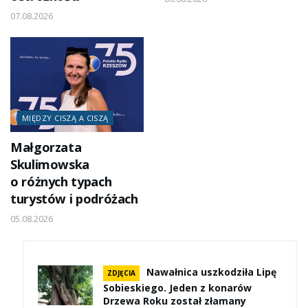
07.08.2026
MIĘDZY CISZĄ A CISZĄ
Małgorzata
Skulimowska
o różnych typach
turystów i podróżach
05.08.2026
Nawałnica uszkodziła Lipę
ZDJĘCIA
Sobieskiego. Jeden z konarów
Drzewa Roku został złamany