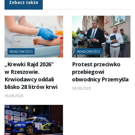
Zobacz także
WIADOMOŚCI
WIADOMOŚCI
„Krewki Rajd 2026”
Protest przeciwko
w Rzeszowie.
przebiegowi
Krwiodawcy oddali
obwodnicy Przemyśla
blisko 28 litrów krwi
06.08.2026
06.08.2026