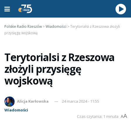
Polskie Radio Rzeszów
>
Wiadomości
>
Terytorialsi z Rzeszowa złożyli
przysięgę wojskową
Terytorialsi z Rzeszowa
złożyli przysięgę
wojskową
Alicja Karłowska
24 marca 2024 - 11:55
Wiadomości
A
Czas czytania: 1 minuta
A