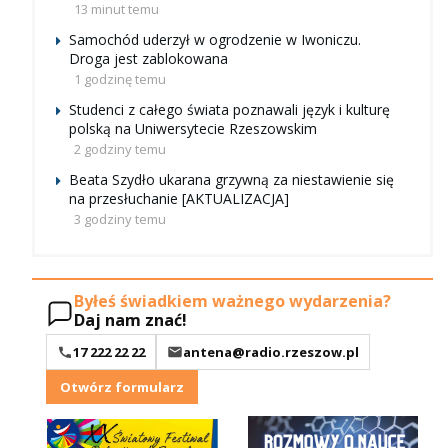
13 minut temu
Samochód uderzył w ogrodzenie w Iwoniczu.
Droga jest zablokowana
1 godzinę temu
Studenci z całego świata poznawali język i kulturę
polską na Uniwersytecie Rzeszowskim
2 godziny temu
Beata Szydło ukarana grzywną za niestawienie się
na przesłuchanie [AKTUALIZACJA]
3 godziny temu
Byłeś świadkiem ważnego wydarzenia?
Daj nam znać!
17 222 22 22
antena@radio.rzeszow.pl
Otwórz formularz