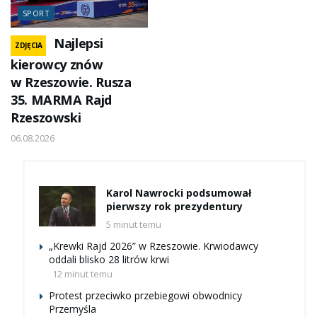
SPORT
Najlepsi
ZDJĘCIA
kierowcy znów
w Rzeszowie. Rusza
35. MARMA Rajd
Rzeszowski
06.08.2026
Karol Nawrocki podsumował
pierwszy rok prezydentury
5 minut temu
„Krewki Rajd 2026” w Rzeszowie. Krwiodawcy
oddali blisko 28 litrów krwi
12 minut temu
Protest przeciwko przebiegowi obwodnicy
Przemyśla