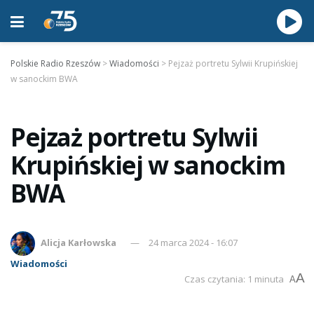
Polskie Radio Rzeszów
>
Wiadomości
>
Pejzaż portretu Sylwii Krupińskiej
w sanockim BWA
Pejzaż portretu Sylwii
Krupińskiej w sanockim
BWA
Alicja Karłowska
24 marca 2024 - 16:07
Wiadomości
A
Czas czytania: 1 minuta
A