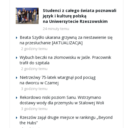
Studenci z całego świata poznawali
język i kulturę polską
na Uniwersytecie Rzeszowskim
24 minuty temu
Beata Szydło ukarana grzywną za niestawienie się
na przesłuchanie [AKTUALIZACJA]
2 godziny temu
Wybuch beczki na złomowisku w Jaśle. Pracownik
trafił do szpitala
2 godziny temu
Nietrzeźwy 75-latek wtargnął pod pociąg
na dworcu w Czarnej
3 godziny temu
Rekordowo niski poziom Sanu. Wstrzymano
dostawy wody dla przemysłu w Stalowej Woli
3 godziny temu
Rzeszów zajął drugie miejsce w rankingu „Beyond
the Hubs”