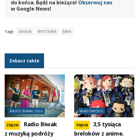
do końca. Bądź na bieżąco!
Obserwuj nas
w Google News!
Tagi:
SANOK
WYSTAWA
BWA
Zobacz także
RADIO BIWAK 2026
WIADOMOŚCI
Radio Biwak
3,5 tysiąca
ZDJĘCIA
ZDJĘCIA
z muzyką podróży
breloków z anime.