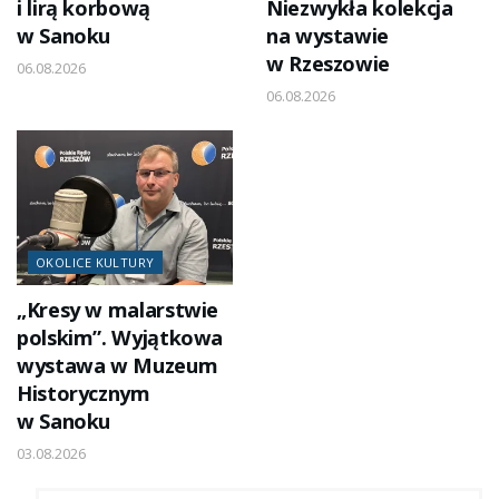
i lirą korbową
Niezwykła kolekcja
w Sanoku
na wystawie
w Rzeszowie
06.08.2026
06.08.2026
OKOLICE KULTURY
„Kresy w malarstwie
polskim”. Wyjątkowa
wystawa w Muzeum
Historycznym
w Sanoku
03.08.2026