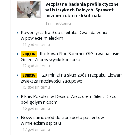
Bezpłatne badania profilaktyczne
w Ustrzykach Dolnych. Sprawdź
poziom cukru i skład ciała
18 minut temu
Rowerzysta trafił do szpitala. Dwa zdarzenia
w powiecie mieleckim
11 godzin temu
Rockowa Noc Summer GIG trwa na Lisiej
ZDJĘCIA
Górze. Znamy wyniki konkursu
12 godzin temu
120 mln zł na skup zbóż i rzepaku. Elewarr
ZDJĘCIA
zwiększa możliwości zakupowe
15 godzin temu
Piknik Pokoleń w Dębicy. Wieczorem Silent Disco
pod gołym niebem
16 godzin temu
Nowy samochód do transportu pacjentów
w mieleckim szpitalu
17 godzin temu