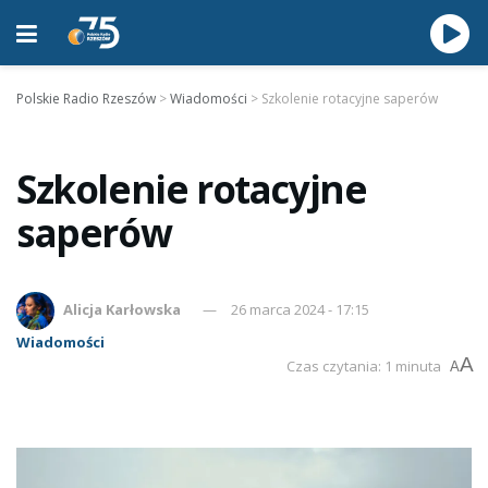
Polskie Radio Rzeszów
>
Wiadomości
>
Szkolenie rotacyjne saperów
Szkolenie rotacyjne
saperów
Alicja Karłowska
26 marca 2024 - 17:15
Wiadomości
A
Czas czytania: 1 minuta
A