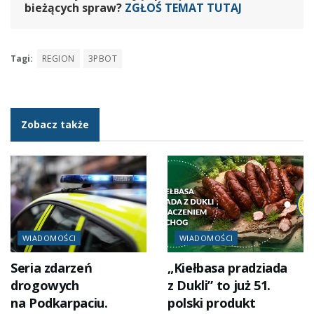
bieżących spraw?
ZGŁOŚ TEMAT TUTAJ
Tagi:
REGION
3PBOT
Zobacz także
WIADOMOŚCI
WIADOMOŚCI
Seria zdarzeń
„Kiełbasa pradziada
drogowych
z Dukli” to już 51.
na Podkarpaciu.
polski produkt