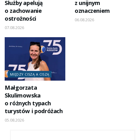
Służby apelują
z unijnym
o zachowanie
oznaczeniem
ostrożności
06.08.2026
07.08.2026
MIĘDZY CISZĄ A CISZĄ
Małgorzata
Skulimowska
o różnych typach
turystów i podróżach
05.08.2026