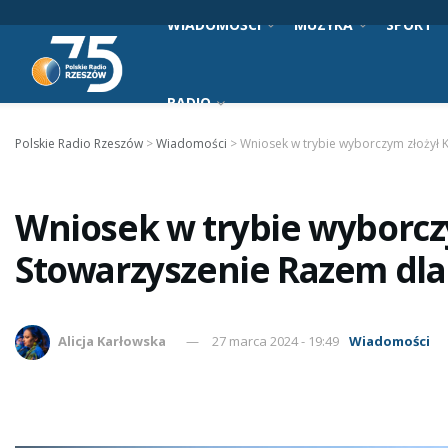
WIADOMOŚCI
MUZYKA
SPORT
RADIO
Polskie Radio Rzeszów
>
Wiadomości
>
Wniosek w trybie wyborczym złożył
Wniosek w trybie wyborcz
Stowarzyszenie Razem dl
Alicja Karłowska
27 marca 2024 - 19:49
Wiadomości