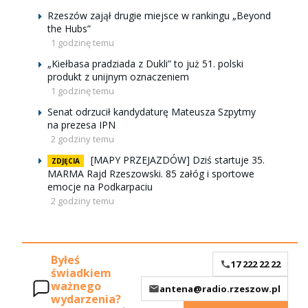
Rzeszów zajął drugie miejsce w rankingu „Beyond
the Hubs”
1 godzinę temu
„Kiełbasa pradziada z Dukli” to już 51. polski
produkt z unijnym oznaczeniem
1 godzinę temu
Senat odrzucił kandydaturę Mateusza Szpytmy
na prezesa IPN
2 godziny temu
[MAPY PRZEJAZDÓW] Dziś startuje 35.
ZDJĘCIA
MARMA Rajd Rzeszowski. 85 załóg i sportowe
emocje na Podkarpaciu
2 godziny temu
Byłeś
17 222 22 22
świadkiem
ważnego
antena@radio.rzeszow.pl
wydarzenia?