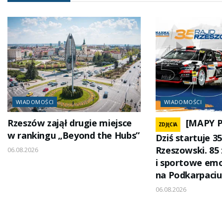
WIADOMOŚCI
WIADOMOŚCI
Rzeszów zajął drugie miejsce
[MAPY 
ZDJĘCIA
w rankingu „Beyond the Hubs”
Dziś startuje 
Rzeszowski. 85
06.08.2026
i sportowe emo
na Podkarpaciu
06.08.2026