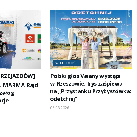
WIADOMOŚCI
PRZEJAZDÓW]
Polski głos Vaiany wystąpi
w Rzeszowie. Irys zaśpiewa
35. MARMA Rajd
na „Przystanku Przybyszówka:
 załóg
odetchnij”
cje
06.08.2026