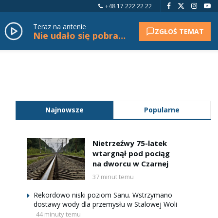
+48 17 222 22 22
Teraz na antenie
ZGŁOŚ TEMAT
Nie udało się pobrać tytułu.
Najnowsze
Popularne
Nietrzeźwy 75-latek
wtargnął pod pociąg
na dworcu w Czarnej
37 minut temu
Rekordowo niski poziom Sanu. Wstrzymano
dostawy wody dla przemysłu w Stalowej Woli
44 minuty temu