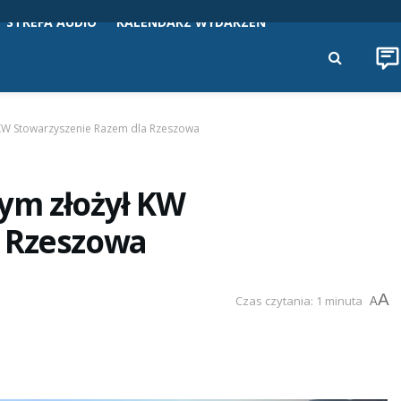
STREFA AUDIO
KALENDARZ WYDARZEŃ
 KW Stowarzyszenie Razem dla Rzeszowa
ym złożył KW
a Rzeszowa
A
Czas czytania: 1 minuta
A