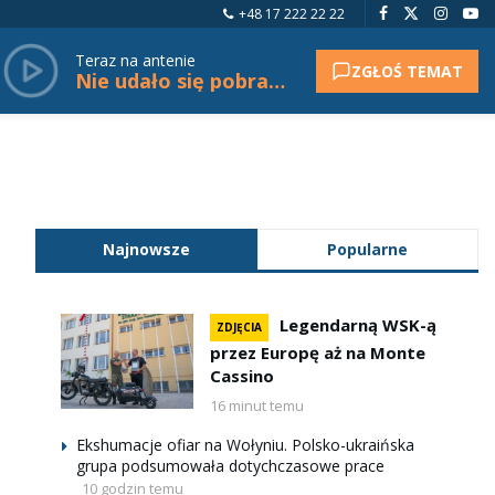
+48 17 222 22 22
Teraz na antenie
ZGŁOŚ TEMAT
Nie udało się pobrać tytułu.
Najnowsze
Popularne
Legendarną WSK-ą
ZDJĘCIA
przez Europę aż na Monte
Cassino
16 minut temu
Ekshumacje ofiar na Wołyniu. Polsko-ukraińska
grupa podsumowała dotychczasowe prace
10 godzin temu