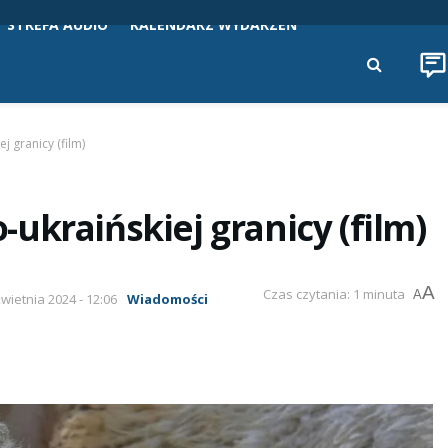
STREFA AUDIO
KALENDARZ WYDARZEŃ
 granicy (film)
ukraińskiej granicy (film)
A
Czas czytania: 1 minuta
A
kwietnia 2024 - 12:06
Wiadomości