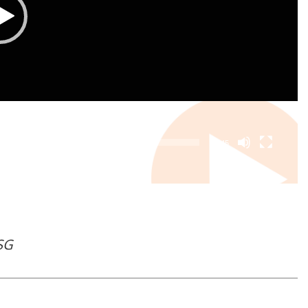
00:45
OSG