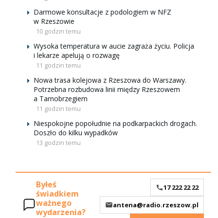
Darmowe konsultacje z podologiem w NFZ
w Rzeszowie
10 godzin temu
Wysoka temperatura w aucie zagraża życiu. Policja
i lekarze apelują o rozwagę
11 godzin temu
Nowa trasa kolejowa z Rzeszowa do Warszawy.
Potrzebna rozbudowa linii między Rzeszowem
a Tarnobrzegiem
11 godzin temu
Niespokojne popołudnie na podkarpackich drogach.
Doszło do kilku wypadków
13 godzin temu
Byłeś
17 222 22 22
świadkiem
ważnego
antena@radio.rzeszow.pl
wydarzenia?