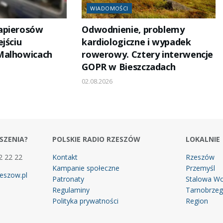
WIADOMOŚCI
apierosów
Odwodnienie, problemy
jściu
kardiologiczne i wypadek
Malhowicach
rowerowy. Cztery interwencje
GOPR w Bieszczadach
02.08.2026
SZENIA?
POLSKIE RADIO RZESZÓW
LOKALNIE
2 22 22
Kontakt
Rzeszów
Kampanie społeczne
Przemyśl
eszow.pl
Patronaty
Stalowa Wo
Regulaminy
Tarnobrze
Polityka prywatności
Region