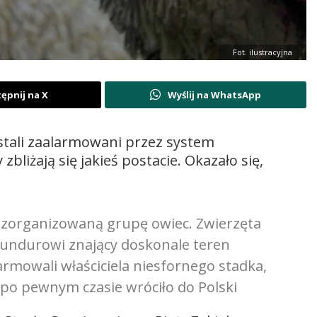
Fot. ilustracyjna
ępnij na X
Wyślij na WhatsApp
ostali zaalarmowani przez system
zbliżają się jakieś postacie. Okazało się,
zorganizowaną grupę owiec. Zwierzęta
 Mundurowi znający doskonale teren
rmowali właściciela niesfornego stadka,
 po pewnym czasie wróciło do Polski