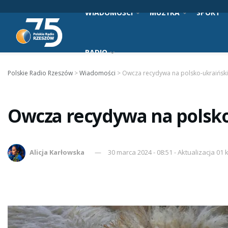
WIADOMOŚCI
MUZYKA
SPORT
RADIO
Polskie Radio Rzeszów
>
Wiadomości
>
Owcza recydywa na polsko-ukraińskiej
Owcza recydywa na polsko-
Alicja Karłowska
30 marca 2024 - 08:51 - Aktualizacja 01 