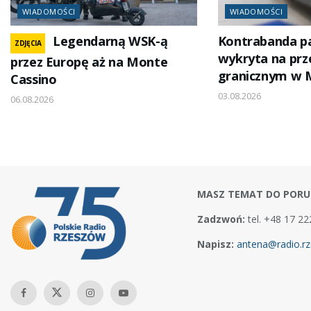
WIADOMOŚCI
WIADOMOŚCI
Legendarną WSK-ą
Kontrabanda p
ZDJĘCIA
wykryta na prze
przez Europę aż na Monte
granicznym w 
Cassino
03.08.2026
06.08.2026
MASZ TEMAT DO PORU
Zadzwoń:
tel. +48 17 22
Napisz:
antena@radio.rz