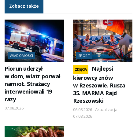
Zobacz także
WIADOMOŚCI
SPORT
Piorun uderzył
Najlepsi
ZDJĘCIA
w dom, wiatr porwał
kierowcy znów
namiot. Strażacy
w Rzeszowie. Rusza
interweniowali 19
35. MARMA Rajd
razy
Rzeszowski
07.08.2026
06.08.2026 - Aktualizacja
07.08.2026