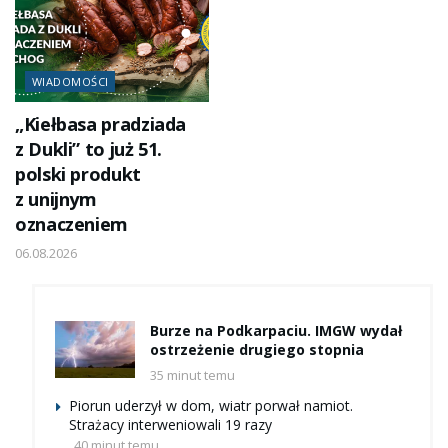
WIADOMOŚCI
„Kiełbasa pradziada
z Dukli” to już 51.
polski produkt
z unijnym
oznaczeniem
06.08.2026
Burze na Podkarpaciu. IMGW wydał
ostrzeżenie drugiego stopnia
35 minut temu
Piorun uderzył w dom, wiatr porwał namiot.
Strażacy interweniowali 19 razy
40 minut temu