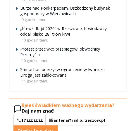
Burze nad Podkarpaciem. Uszkodzony budynek
gospodarczy w Wierzawicach
9 godzin temu
„Krewki Rajd 2026” w Rzeszowie. Krwiodawcy
oddali blisko 28 litrów krwi
10 godzin temu
Protest przeciwko przebiegowi obwodnicy
Przemyśla
10 godzin temu
Samochód uderzył w ogrodzenie w Iwoniczu.
Droga jest zablokowana
11 godzin temu
Byłeś świadkiem ważnego wydarzenia?
Daj nam znać!
17 222 22 22
antena@radio.rzeszow.pl
Otwórz formularz