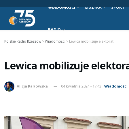
WIADOMOŚCI
MUZYKA
SPORT
RADIO
Polskie Radio Rzeszów
>
Wiadomości
>
Lewica mobilizuje elektorat
Lewica mobilizuje elektor
Alicja Karłowska
04 kwietnia 2024 - 17:43
Wiadomości