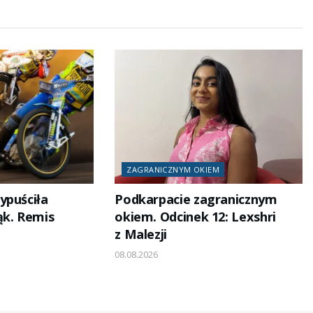
ZAGRANICZNYM OKIEM
ypuściła
Podkarpacie zagranicznym
ąk. Remis
okiem. Odcinek 12: Lexshri
z Malezji
08.08.2026