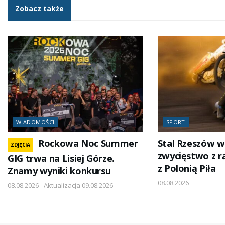
Zobacz także
WIADOMOŚCI
SPORT
Rockowa Noc Summer
Stal Rzeszów w
ZDJĘCIA
zwycięstwo z r
GIG trwa na Lisiej Górze.
z Polonią Piła
Znamy wyniki konkursu
08.08.2026
08.08.2026 - Aktualizacja 09.08.2026