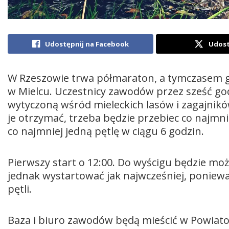
Udostępnij na Facebook
Udost
W Rzeszowie trwa półmaraton, a tymczasem g
w Mielcu. Uczestnicy zawodów przez sześć go
wytyczoną wśród mieleckich lasów i zagajni
je otrzymać, trzeba będzie przebiec co najmni
co najmniej jedną pętlę w ciągu 6 godzin.
Pierwszy start o 12:00. Do wyścigu będzie moż
jednak wystartować jak najwcześniej, ponieważ
pętli.
Baza i biuro zawodów będą mieścić w Powiat