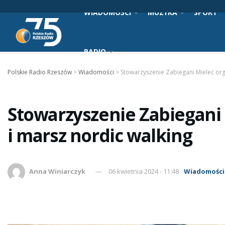
WIADOMOŚCI
MUZYKA
SPORT
RADIO
Polskie Radio Rzeszów
>
Wiadomości
>
Stowarzyszenie Zabiegani Mielec org
Stowarzyszenie Zabiegani 
i marsz nordic walking
Anna Winiarczyk
06 kwietnia 2024 - 11:48
Wiadomości