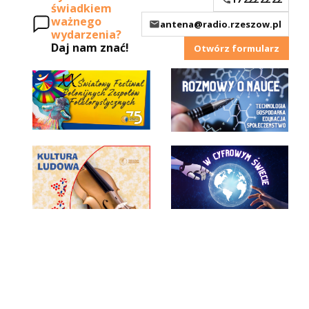
świadkiem
ważnego
antena@radio.rzeszow.pl
wydarzenia?
Daj nam znać!
Otwórz formularz