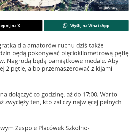
Fot. ilustracyjne
ępnij na X
Wyślij na WhatsApp
ratka dla amatorów ruchu dziś także
dzin będą pokonywać pięciokilometrową pętlę
ków. Nagrodą będą pamiątkowe medale. Aby
ej 2 pętle, albo przemaszerować z kijami
na dołączyć co godzinę, aż do 17:00. Warto
 zwycięży ten, kto zaliczy najwięcej pełnych
owym Zespole Placówek Szkolno-