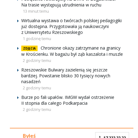
Na trasie występują utrudnienia w ruchu
13 minut temu
Wirtualna wystawa o twórcach polskiej pedagogiki
już dostępna. Przygotowała ją naukowczyni
z Uniwersytetu Rzeszowskiego
1 godzinę temu
Chronione okazy zatrzymane na granicy
ZDJĘCIA
w Krościenku. W bagażu był ząb kaszalota i muszle
2 godziny temu
Rzeszowskie Bulwary zazielenią się jeszcze
bardziej. Powstanie blisko 30 tysięcy nowych
nasadzeń
2 godziny temu
Burze po fali upałów. IMGW wydał ostrzeżenie
II stopnia dla całego Podkarpacia
2 godziny temu
Byłeś
17 222 22 22