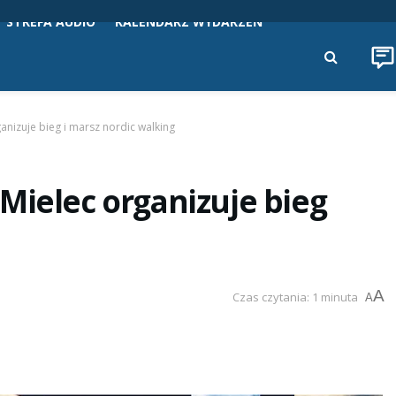
STREFA AUDIO
KALENDARZ WYDARZEŃ
anizuje bieg i marsz nordic walking
Mielec organizuje bieg
A
Czas czytania: 1 minuta
A