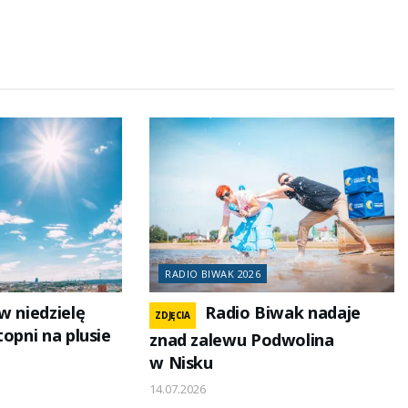
RADIO BIWAK 2026
w niedzielę
Radio Biwak nadaje
ZDJĘCIA
topni na plusie
znad zalewu Podwolina
w Nisku
14.07.2026