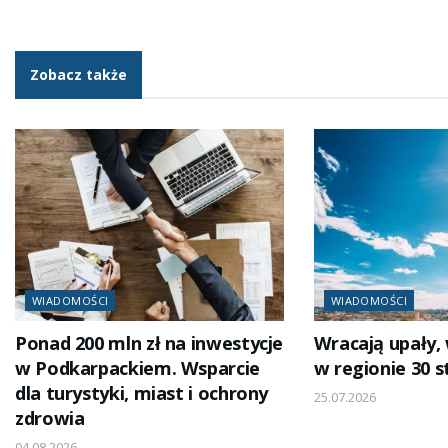
Zobacz także
WIADOMOŚCI
WIADOMOŚCI
Ponad 200 mln zł na inwestycje
Wracają upały, 
w Podkarpackiem. Wsparcie
w regionie 30 s
dla turystyki, miast i ochrony
25.07.2026
zdrowia
04.08.2026