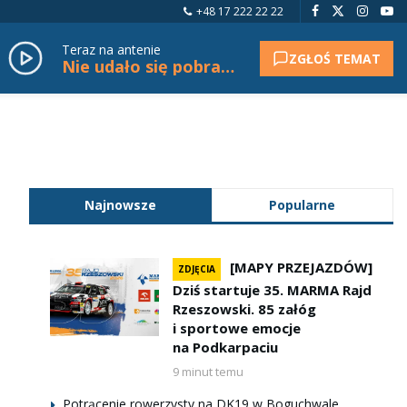
+48 17 222 22 22
Teraz na antenie
ZGŁOŚ TEMAT
Nie udało się pobrać tytułu.
Najnowsze
Popularne
[MAPY PRZEJAZDÓW]
ZDJĘCIA
Dziś startuje 35. MARMA Rajd
Rzeszowski. 85 załóg
i sportowe emocje
na Podkarpaciu
9 minut temu
Potrącenie rowerzysty na DK19 w Boguchwale.