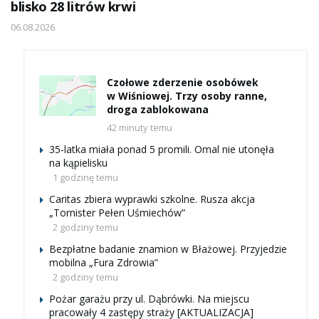
blisko 28 litrów krwi
06.08.2026
Czołowe zderzenie osobówek
w Wiśniowej. Trzy osoby ranne,
droga zablokowana
42 minuty temu
35-latka miała ponad 5 promili. Omal nie utonęła
na kąpielisku
1 godzinę temu
Caritas zbiera wyprawki szkolne. Rusza akcja
„Tornister Pełen Uśmiechów”
2 godziny temu
Bezpłatne badanie znamion w Błażowej. Przyjedzie
mobilna „Fura Zdrowia”
2 godziny temu
Pożar garażu przy ul. Dąbrówki. Na miejscu
pracowały 4 zastępy straży [AKTUALIZACJA]