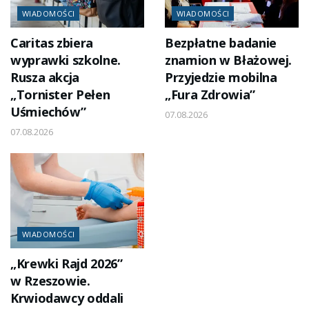
WIADOMOŚCI
WIADOMOŚCI
Caritas zbiera
Bezpłatne badanie
wyprawki szkolne.
znamion w Błażowej.
Rusza akcja
Przyjedzie mobilna
„Tornister Pełen
„Fura Zdrowia”
Uśmiechów”
07.08.2026
07.08.2026
WIADOMOŚCI
„Krewki Rajd 2026”
w Rzeszowie.
Krwiodawcy oddali