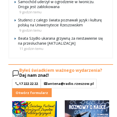
Samochód uderzył w ogrodzenie w Iwoniczu.
Droga jest zablokowana
9 godzin temu
Studenci z całego świata poznawali język i kulturę
polską na Uniwersytecie Rzeszowskim
9 godzin temu
Beata Szydło ukarana grzywną za niestawienie się
na przesłuchanie [AKTUALIZACJA]
11 godzin temu
Byłeś świadkiem ważnego wydarzenia?
Daj nam znać!
17 222 22 22
antena@radio.rzeszow.pl
Otwórz formularz