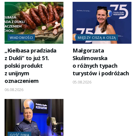
WIADOMOŚCI
MIĘDZY CISZĄ A CISZĄ
„Kiełbasa pradziada
Małgorzata
z Dukli” to już 51.
Skulimowska
polski produkt
o różnych typach
z unijnym
turystów i podróżach
oznaczeniem
05.08.2026
06.08.2026
GOŚĆ DNIA