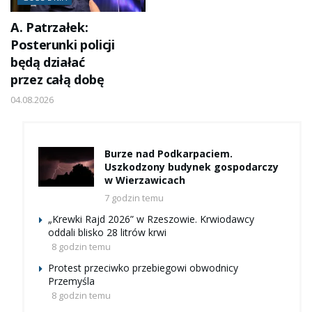
A. Patrzałek:
Posterunki policji
będą działać
przez całą dobę
04.08.2026
Burze nad Podkarpaciem.
Uszkodzony budynek gospodarczy
w Wierzawicach
7 godzin temu
„Krewki Rajd 2026” w Rzeszowie. Krwiodawcy
oddali blisko 28 litrów krwi
8 godzin temu
Protest przeciwko przebiegowi obwodnicy
Przemyśla
8 godzin temu