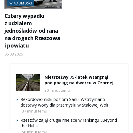
WIADOMOŚCI
Cztery wypadki
z udziałem
jednośladów od rana
na drogach Rzeszowa
i powiatu
06.08.2026
Nietrzeźwy 75-latek wtargnął
pod pociąg na dworcu w Czarnej
30 minut temu
Rekordowo niski poziom Sanu. Wstrzymano
dostawy wody dla przemysłu w Stalowej Woli
37 minut temu
Rzeszów zajął drugie miejsce w rankingu „Beyond
the Hubs”
58 minut temu