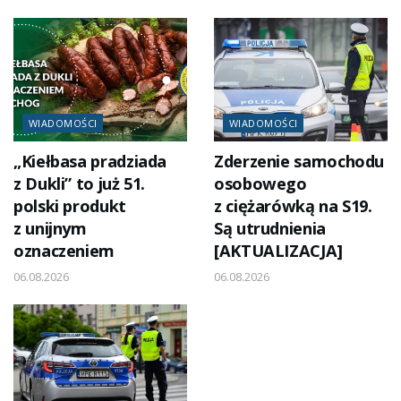
WIADOMOŚCI
WIADOMOŚCI
„Kiełbasa pradziada
Zderzenie samochodu
z Dukli” to już 51.
osobowego
polski produkt
z ciężarówką na S19.
z unijnym
Są utrudnienia
oznaczeniem
[AKTUALIZACJA]
06.08.2026
06.08.2026