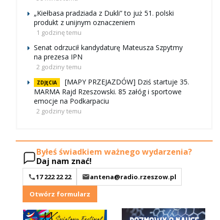
„Kiełbasa pradziada z Dukli” to już 51. polski
produkt z unijnym oznaczeniem
1 godzinę temu
Senat odrzucił kandydaturę Mateusza Szpytmy
na prezesa IPN
2 godziny temu
[MAPY PRZEJAZDÓW] Dziś startuje 35.
ZDJĘCIA
MARMA Rajd Rzeszowski. 85 załóg i sportowe
emocje na Podkarpaciu
2 godziny temu
Byłeś świadkiem ważnego wydarzenia?
Daj nam znać!
17 222 22 22
antena@radio.rzeszow.pl
Otwórz formularz