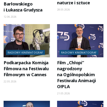
naturze i sztuce
Barłowskiego
i Łukasza Grudysza
28.05.2026
12.06.2026
RADIOWY KINEMATOGRAF
RADIOWY KINEMATOGRAF
Podkarpacka Komisja
Film „Chłopi”
Filmowa na Festiwalu
nagrodzony
Filmowym w Cannes
na Ogólnopolskim
Festiwalu Animacji
22.05.2026
O!PLA
21.05.2026