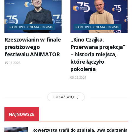
RADIOWY KINEMATOGRAF
RADIOWY KINEMATOGRAF
Rzeszowianin w finale
„Kino Czajka.
prestiżowego
Przerwana projekcja”
festiwalu ANIMATOR
– historia miejsca,
które łączyło
15.05.2026
pokolenia
05.05.2026
POKAŻ WIĘCEJ
NAJNOWSZE
Rowerzysta trafił do szpitala. Dwa zdarzenia