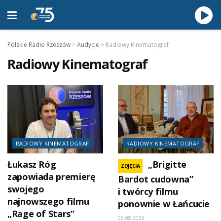
Polskie Radio Rzeszów
>
Audycje
>
Radiowy Kinematograf
Radiowy Kinematograf
RADIOWY KINEMATOGRAF
RADIOWY KINEMATOGRAF
Łukasz Róg
„Brigitte
ZDJĘCIA
zapowiada premierę
Bardot cudowna”
swojego
i twórcy filmu
najnowszego filmu
ponownie w Łańcucie
„Rage of Stars”
06.08.2026