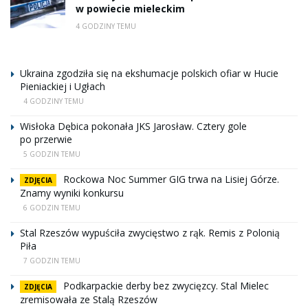
w powiecie mieleckim
4 GODZINY TEMU
Ukraina zgodziła się na ekshumacje polskich ofiar w Hucie
Pieniackiej i Ugłach
4 GODZINY TEMU
Wisłoka Dębica pokonała JKS Jarosław. Cztery gole
po przerwie
5 GODZIN TEMU
Rockowa Noc Summer GIG trwa na Lisiej Górze.
ZDJĘCIA
Znamy wyniki konkursu
6 GODZIN TEMU
Stal Rzeszów wypuściła zwycięstwo z rąk. Remis z Polonią
Piła
7 GODZIN TEMU
Podkarpackie derby bez zwycięzcy. Stal Mielec
ZDJĘCIA
zremisowała ze Stalą Rzeszów