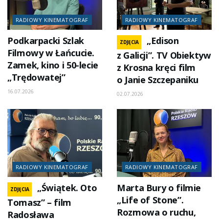
RADIOWY KINEMATOGRAF
RADIOWY KINEMATOGRAF
Podkarpacki Szlak
„Edison
ZDJĘCIA
Filmowy w Łańcucie.
z Galicji”. TV Obiektyw
Zamek, kino i 50-lecie
z Krosna kręci film
„Trędowatej”
o Janie Szczepaniku
16.07.2026
02.07.2026
RADIOWY KINEMATOGRAF
RADIOWY KINEMATOGRAF
„Świątek. Oto
Marta Bury o filmie
ZDJĘCIA
„Life of Stone”.
Tomasz” – film
Rozmowa o ruchu,
Radosława