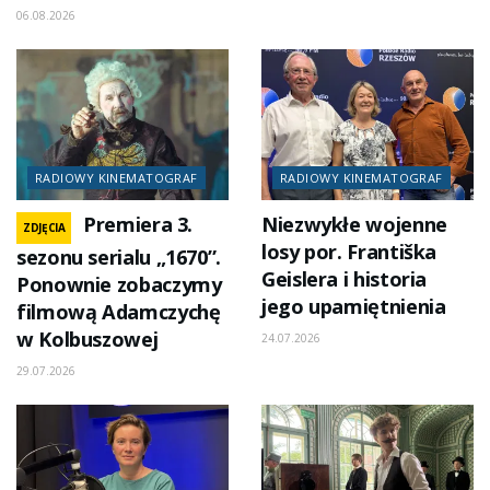
06.08.2026
RADIOWY KINEMATOGRAF
RADIOWY KINEMATOGRAF
Premiera 3.
Niezwykłe wojenne
ZDJĘCIA
losy por. Františka
sezonu serialu „1670”.
Geislera i historia
Ponownie zobaczymy
jego upamiętnienia
filmową Adamczychę
w Kolbuszowej
24.07.2026
29.07.2026