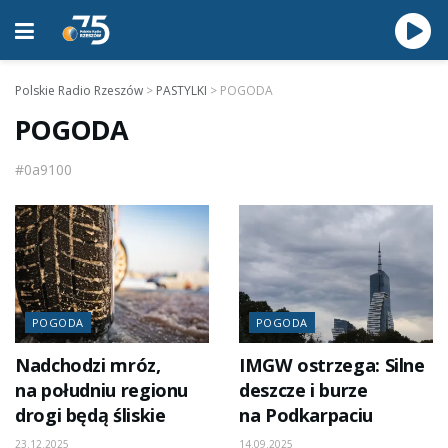
Polskie Radio Rzeszów
>
PASTYLKI
>
POGODA
POGODA
#0a9100
POGODA
POGODA
Nadchodzi mróz,
IMGW ostrzega: Silne
na południu regionu
deszcze i burze
drogi będą śliskie
na Podkarpaciu
23.12.2025
14.09.2025