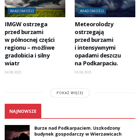
WIADOMOŚCI
WIADOMOŚCI
IMGW ostrzega
Meteorolodzy
przed burzami
ostrzegają
w północnej części
przed burzami
regionu – możliwe
i intensywnymi
gradobicia i silny
opadami deszczu
wiatr
na Podkarpaciu.
04.08.2025
03.08.2025
POKAŻ WIĘCEJ
NAJNOWSZE
Burze nad Podkarpaciem. Uszkodzony
budynek gospodarczy w Wierzawicach