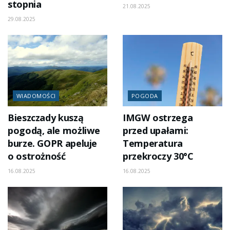
stopnia
21.08.2025
29.08.2025
WIADOMOŚCI
POGODA
Bieszczady kuszą
IMGW ostrzega
pogodą, ale możliwe
przed upałami:
burze. GOPR apeluje
Temperatura
o ostrożność
przekroczy 30°C
16.08.2025
16.08.2025