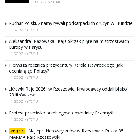
4 GODZINY TEMU
Puchar Polski. Znamy rywali podkarpackich drużyn w I rundzie
4 GODZINY TEMU
Aleksandra Błażowska i Kaja Skrzek piąte na mistrzostwach
Europy w Paryżu
4 GODZINY TEMU
Pierwsza rocznica prezydentury Karola Nawrockiego. Jak
oceniają go Polacy?
4 GODZINY TEMU
„Krewki Rajd 2026” w Rzeszowie. Krwiodawcy oddali blisko
28 litrów krwi
4 GODZINY TEMU
Protest przeciwko przebiegowi obwodnicy Przemyśla
4 GODZINY TEMU
Najlepsi kierowcy znów w Rzeszowie. Rusza 35.
ZDJĘCIA
MARMA Rajd Rzeszowski