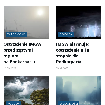
WIADOMOŚCI
POGODA
Ostrzeżenie IMGW
IMGW alarmuje:
przed gęstymi
ostrzeżenia II i III
mgłami
stopnia dla
na Podkarpaciu
Podkarpacia
11.09.2025
09.09.2025
POGODA
WIADOMOŚCI