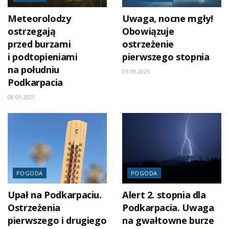
Meteorolodzy
Uwaga, nocne mgły!
ostrzegają
Obowiązuje
przed burzami
ostrzeżenie
i podtopieniami
pierwszego stopnia
na południu
03.09.2025
Podkarpacia
08.09.2025
POGODA
POGODA
Upał na Podkarpaciu.
Alert 2. stopnia dla
Ostrzeżenia
Podkarpacia. Uwaga
pierwszego i drugiego
na gwałtowne burze