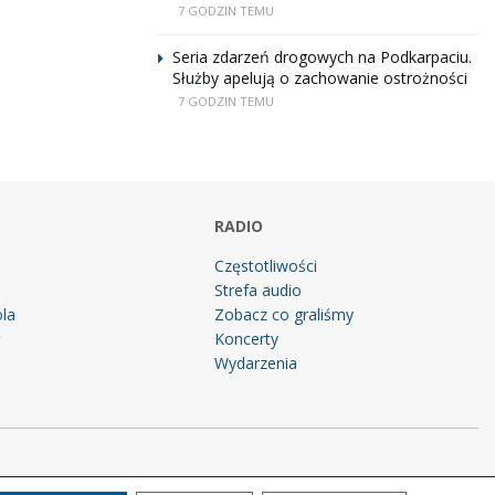
7 GODZIN TEMU
Seria zdarzeń drogowych na Podkarpaciu.
Służby apelują o zachowanie ostrożności
7 GODZIN TEMU
RADIO
Częstotliwości
Strefa audio
la
Zobacz co graliśmy
g
Koncerty
Wydarzenia