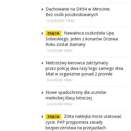
Dachowanie na DK94 w Mirocinie.
Bez osób poszkodowanych
3 GODZINY TEMU
Nawałnica uszkodziła Lipę
ZDJĘCIA
Sobieskiego. Jeden z konarów Drzewa
Roku został złamany
5 GODZIN TEMU
Nietrzeźwy kierowca zatrzymany
przez policję dwa razy tego samego dnia.
Miał w organizmie ponad 2 promile
6 GODZIN TEMU
Nowe spadochrony dla uczniów
mieleckiej klasy lotniczej
6 GODZIN TEMU
Żółta naklejka może uratować
ZDJĘCIA
życie. PKP przypomina zasady
bezpieczeństwa na przejazdach