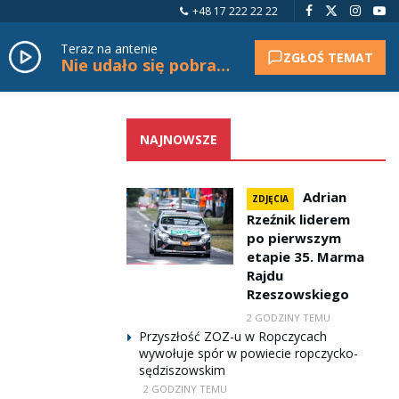
+48 17 222 22 22
Teraz na antenie
ZGŁOŚ TEMAT
Nie udało się pobrać tytułu.
NAJNOWSZE
Adrian
ZDJĘCIA
Rzeźnik liderem
po pierwszym
etapie 35. Marma
Rajdu
Rzeszowskiego
2 GODZINY TEMU
Przyszłość ZOZ-u w Ropczycach
wywołuje spór w powiecie ropczycko-
sędziszowskim
2 GODZINY TEMU