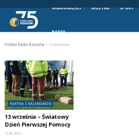
WIADOMOŚCI
MUZYKA
SPORT
RADIO
Polskie Radio Rzeszów
>
13 września
KARTKA Z KALENDARZA
13 września – Światowy
Dzień Pierwszej Pomocy
13.09.2025