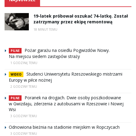
19-latek próbował oszukać 74-latkę. Został
zatrzymany przez ekipę remontową
18 MINUT TEMU
Pożar garażu na osiedlu Pogwizdów Nowy.
PILNE
Na miejscu siedem zastępów straży
1 GODZINĘ TEMU
Studenci Uniwersytetu Rzeszowskiego mistrzami
WIDEO
Europy w piłce nożnej
2 GODZINY TEMU
Poranek na drogach. Dwie osoby poszkodowane
PILNE
w Gwizdaju, zderzenia z autobusami w Rzeszowie i Nowej
Wsi
3 GODZINY TEMU
Odnowiona bieżnia na stadionie miejskim w Ropczycach
3 GODZINY TEMU