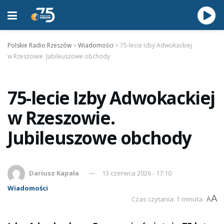
Polskie Radio Rzeszów
>
Wiadomości
>
75-lecie Izby Adwokackiej
w Rzeszowie. Jubileuszowe obchody
75-lecie Izby Adwokackiej
w Rzeszowie.
Jubileuszowe obchody
Dariusz Kapała
13 czerwca 2026 - 17:10
Wiadomości
A
Czas czytania: 1 minuta
A