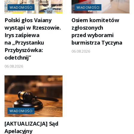
WIADOMOŚCI
WIADOMOŚCI
Polski głos Vaiany
Osiem komitetów
wystąpi w Rzeszowie.
zgłoszonych
Irys zaśpiewa
przed wyborami
na „Przystanku
burmistrza Tyczyna
Przybyszówka:
06.08.2026
odetchnij”
06.08.2026
WIADOMOŚCI
[AKTUALIZACJA] Sąd
Apelacyjny