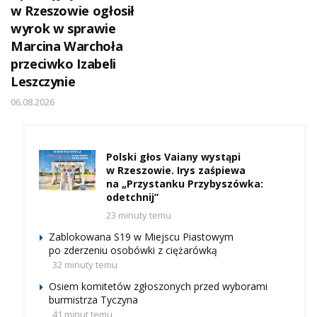
w Rzeszowie ogłosił
wyrok w sprawie
Marcina Warchoła
przeciwko Izabeli
Leszczynie
06.08.2026
Polski głos Vaiany wystąpi
w Rzeszowie. Irys zaśpiewa
na „Przystanku Przybyszówka:
odetchnij”
23 minuty temu
Zablokowana S19 w Miejscu Piastowym
po zderzeniu osobówki z ciężarówką
32 minuty temu
Osiem komitetów zgłoszonych przed wyborami
burmistrza Tyczyna
41 minut temu