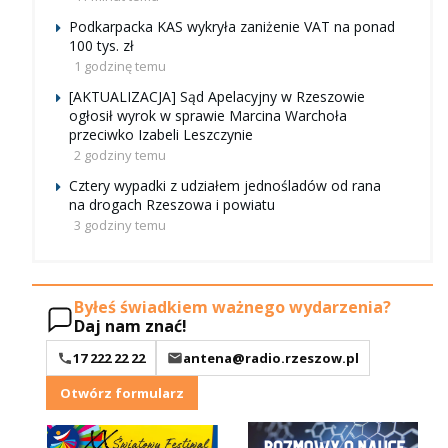
Podkarpacka KAS wykryła zaniżenie VAT na ponad
100 tys. zł
1 godzinę temu
[AKTUALIZACJA] Sąd Apelacyjny w Rzeszowie
ogłosił wyrok w sprawie Marcina Warchoła
przeciwko Izabeli Leszczynie
2 godziny temu
Cztery wypadki z udziałem jednośladów od rana
na drogach Rzeszowa i powiatu
3 godziny temu
Byłeś świadkiem ważnego wydarzenia?
Daj nam znać!
17 222 22 22
antena@radio.rzeszow.pl
Otwórz formularz