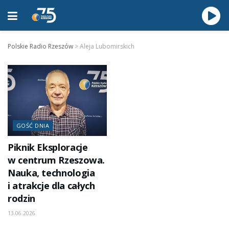
Polskie Radio Rzeszów
>
Aleja Lubomirskich
GOŚĆ DNIA
Piknik Eksploracje
w centrum Rzeszowa.
Nauka, technologia
i atrakcje dla całych
rodzin
13.06.2026