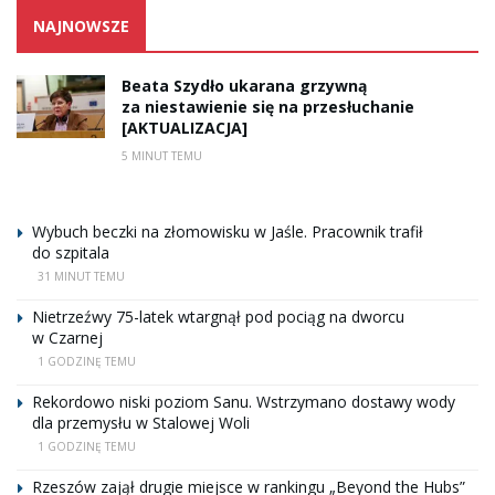
NAJNOWSZE
Beata Szydło ukarana grzywną
za niestawienie się na przesłuchanie
[AKTUALIZACJA]
5 MINUT TEMU
Wybuch beczki na złomowisku w Jaśle. Pracownik trafił
do szpitala
31 MINUT TEMU
Nietrzeźwy 75-latek wtargnął pod pociąg na dworcu
w Czarnej
1 GODZINĘ TEMU
Rekordowo niski poziom Sanu. Wstrzymano dostawy wody
dla przemysłu w Stalowej Woli
1 GODZINĘ TEMU
Rzeszów zajął drugie miejsce w rankingu „Beyond the Hubs”