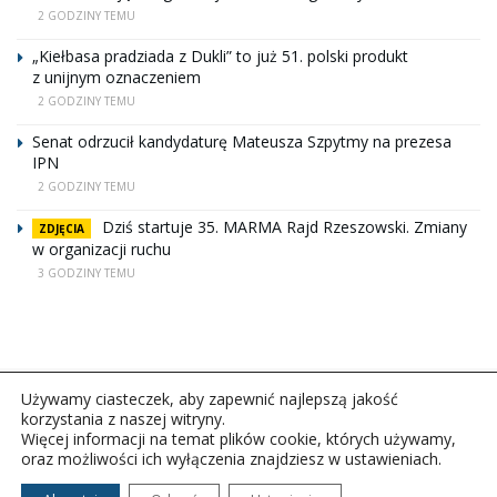
2 GODZINY TEMU
„Kiełbasa pradziada z Dukli” to już 51. polski produkt
z unijnym oznaczeniem
2 GODZINY TEMU
Senat odrzucił kandydaturę Mateusza Szpytmy na prezesa
IPN
2 GODZINY TEMU
Dziś startuje 35. MARMA Rajd Rzeszowski. Zmiany
ZDJĘCIA
w organizacji ruchu
3 GODZINY TEMU
Używamy ciasteczek, aby zapewnić najlepszą jakość
korzystania z naszej witryny.
Więcej informacji na temat plików cookie, których używamy,
oraz możliwości ich wyłączenia znajdziesz w ustawieniach.
Copyright © 2026Polskie Radio Rzeszów S.A. w likwidacj.
Wszelkie prawa zastrzeżone.