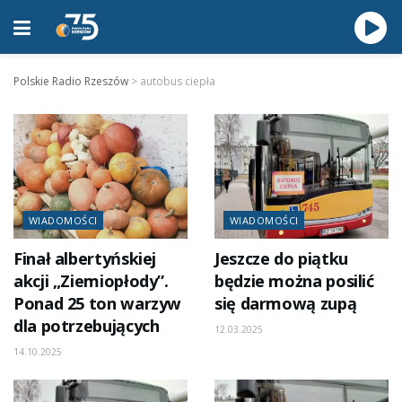
Polskie Radio Rzeszów
>
autobus ciepła
WIADOMOŚCI
WIADOMOŚCI
Finał albertyńskiej
Jeszcze do piątku
akcji „Ziemiopłody”.
będzie można posilić
Ponad 25 ton warzyw
się darmową zupą
dla potrzebujących
12.03.2025
14.10.2025