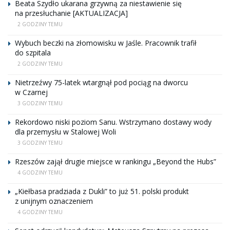
Beata Szydło ukarana grzywną za niestawienie się
na przesłuchanie [AKTUALIZACJA]
2 GODZINY TEMU
Wybuch beczki na złomowisku w Jaśle. Pracownik trafił
do szpitala
2 GODZINY TEMU
Nietrzeźwy 75-latek wtargnął pod pociąg na dworcu
w Czarnej
3 GODZINY TEMU
Rekordowo niski poziom Sanu. Wstrzymano dostawy wody
dla przemysłu w Stalowej Woli
3 GODZINY TEMU
Rzeszów zajął drugie miejsce w rankingu „Beyond the Hubs”
4 GODZINY TEMU
„Kiełbasa pradziada z Dukli” to już 51. polski produkt
z unijnym oznaczeniem
4 GODZINY TEMU