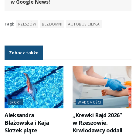
w Google News!
Tagi:
RZESZÓW
BEZDOMNI
AUTOBUS CIEPŁA
Zobacz także
SPORT
WIADOMOŚCI
Aleksandra
„Krewki Rajd 2026”
Błażowska i Kaja
w Rzeszowie.
Skrzek piąte
Krwiodawcy oddali