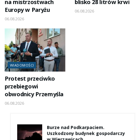
na mistrzostwach
blisko 28 litrów krwi
Europy w Paryżu
06.08.2026
06.08.2026
WIADOMOŚCI
Protest przeciwko
przebiegowi
obwodnicy Przemyśla
06.08.2026
Burze nad Podkarpaciem.
Uszkodzony budynek gospodarczy
w Wierzawicach