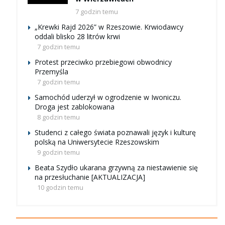
7 godzin temu
„Krewki Rajd 2026” w Rzeszowie. Krwiodawcy
oddali blisko 28 litrów krwi
7 godzin temu
Protest przeciwko przebiegowi obwodnicy
Przemyśla
7 godzin temu
Samochód uderzył w ogrodzenie w Iwoniczu.
Droga jest zablokowana
8 godzin temu
Studenci z całego świata poznawali język i kulturę
polską na Uniwersytecie Rzeszowskim
9 godzin temu
Beata Szydło ukarana grzywną za niestawienie się
na przesłuchanie [AKTUALIZACJA]
10 godzin temu