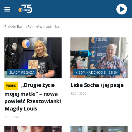
Polskie Radio Rzeszów
>
autorka
ŚLADY PEGAZA
KIEDY NADCHODZI JESIEŃ
„Drugie życie
Lidia Socha i jej pasje
WIDEO
mojej matki” – nowa
12.04.2026
powieść Rzeszowianki
Magdy Louis
31.05.2026