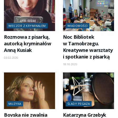
WIECZÓR Z KRYMINAŁEM
WIADOMOŚCI
Rozmowa z pisarką,
Noc Bibliotek
autorką kryminałów
w Tarnobrzegu.
Anną Kusiak
Kreatywne warsztaty
i spotkanie z pisarką
03.02.2026
18.10.2025
MUZYKA
ŚLADY PEGAZA
Bovska nie zwalnia
Katarzyna Grzebyk