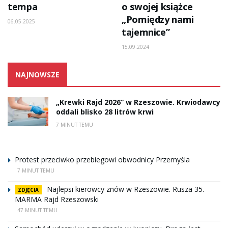
tempa
o swojej książce
„Pomiędzy nami
06.05.2025
tajemnice”
15.09.2024
NAJNOWSZE
„Krewki Rajd 2026” w Rzeszowie. Krwiodawcy
oddali blisko 28 litrów krwi
7 MINUT TEMU
Protest przeciwko przebiegowi obwodnicy Przemyśla
7 MINUT TEMU
Najlepsi kierowcy znów w Rzeszowie. Rusza 35.
ZDJĘCIA
MARMA Rajd Rzeszowski
47 MINUT TEMU