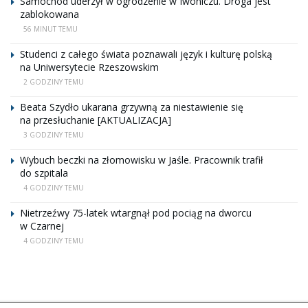
Samochód uderzył w ogrodzenie w Iwoniczu. Droga jest
zablokowana
56 MINUT TEMU
Studenci z całego świata poznawali język i kulturę polską
na Uniwersytecie Rzeszowskim
2 GODZINY TEMU
Beata Szydło ukarana grzywną za niestawienie się
na przesłuchanie [AKTUALIZACJA]
3 GODZINY TEMU
Wybuch beczki na złomowisku w Jaśle. Pracownik trafił
do szpitala
4 GODZINY TEMU
Nietrzeźwy 75-latek wtargnął pod pociąg na dworcu
w Czarnej
4 GODZINY TEMU