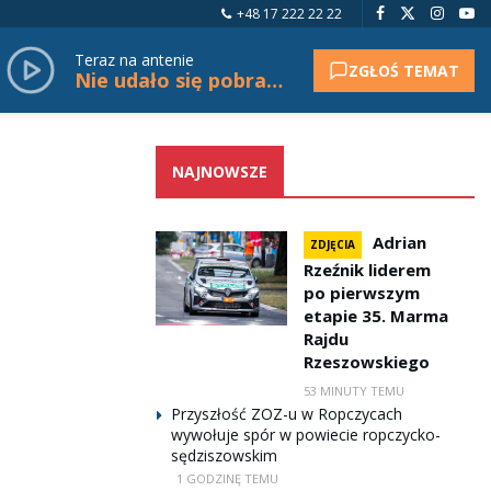
+48 17 222 22 22
Teraz na antenie
ZGŁOŚ TEMAT
Nie udało się pobrać tytułu.
NAJNOWSZE
Adrian
ZDJĘCIA
Rzeźnik liderem
po pierwszym
etapie 35. Marma
Rajdu
Rzeszowskiego
53 MINUTY TEMU
Przyszłość ZOZ-u w Ropczycach
wywołuje spór w powiecie ropczycko-
sędziszowskim
1 GODZINĘ TEMU