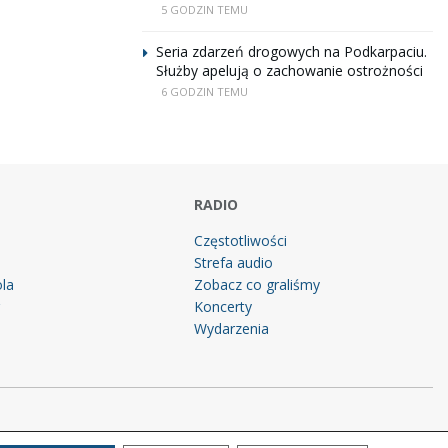
5 GODZIN TEMU
Seria zdarzeń drogowych na Podkarpaciu.
Służby apelują o zachowanie ostrożności
6 GODZIN TEMU
RADIO
Częstotliwości
Strefa audio
la
Zobacz co graliśmy
g
Koncerty
Wydarzenia