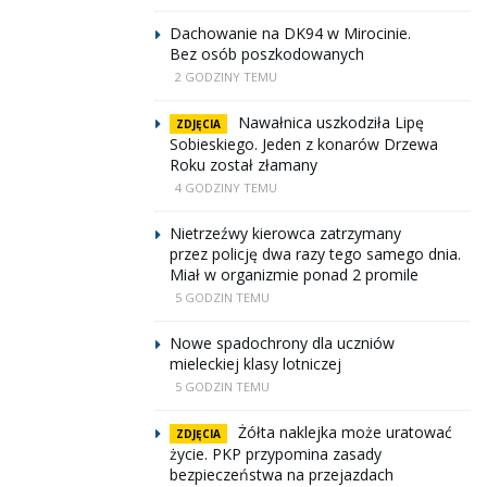
Dachowanie na DK94 w Mirocinie.
Bez osób poszkodowanych
2 GODZINY TEMU
Nawałnica uszkodziła Lipę
ZDJĘCIA
Sobieskiego. Jeden z konarów Drzewa
Roku został złamany
4 GODZINY TEMU
Nietrzeźwy kierowca zatrzymany
przez policję dwa razy tego samego dnia.
Miał w organizmie ponad 2 promile
5 GODZIN TEMU
Nowe spadochrony dla uczniów
mieleckiej klasy lotniczej
5 GODZIN TEMU
Żółta naklejka może uratować
ZDJĘCIA
życie. PKP przypomina zasady
bezpieczeństwa na przejazdach