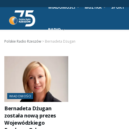
WIADOMOŚCI
MUZYKA
SPORT
RADIO
Polskie Radio Rzeszów
>
Bernadeta Dżugan
WIADOMOŚCI
Bernadeta Dżugan
została nową prezes
Wojewódzkiego