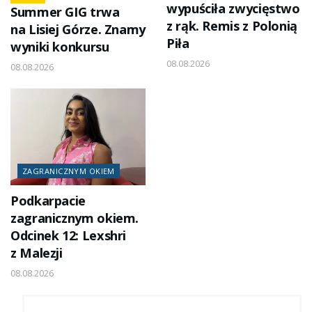
wypuściła zwycięstwo
Summer GIG trwa
z rąk. Remis z Polonią
na Lisiej Górze. Znamy
Piła
wyniki konkursu
08.08.2026
08.08.2026
ZAGRANICZNYM OKIEM
Podkarpacie
zagranicznym okiem.
Odcinek 12: Lexshri
z Malezji
08.08.2026