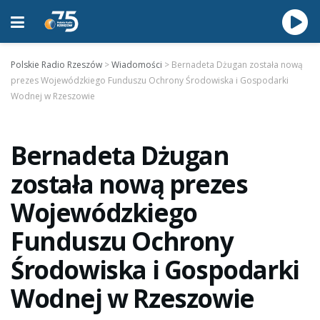
Polskie Radio Rzeszów
>
Wiadomości
>
Bernadeta Dżugan została nową
prezes Wojewódzkiego Funduszu Ochrony Środowiska i Gospodarki
Wodnej w Rzeszowie
Bernadeta Dżugan
została nową prezes
Wojewódzkiego
Funduszu Ochrony
Środowiska i Gospodarki
Wodnej w Rzeszowie