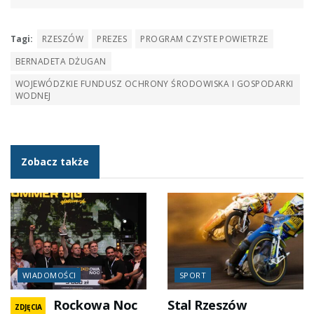
Tagi:
RZESZÓW
PREZES
PROGRAM CZYSTE POWIETRZE
BERNADETA DŻUGAN
WOJEWÓDZKIE FUNDUSZ OCHRONY ŚRODOWISKA I GOSPODARKI
WODNEJ
Zobacz także
WIADOMOŚCI
SPORT
Rockowa Noc
Stal Rzeszów
ZDJĘCIA