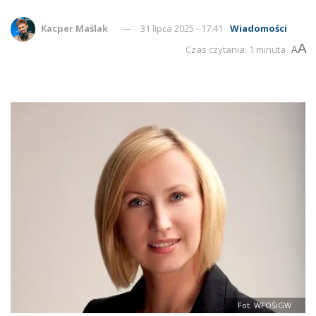
Kacper Maślak
31 lipca 2025 - 17:41
Wiadomości
A
Czas czytania: 1 minuta
A
Fot. WFOŚiGW