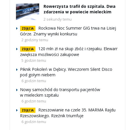
Rowerzysta trafił do szpitala. Dwa
zdarzenia w powiecie mieleckim
2 sekundy temu
Rockowa Noc Summer GIG trwa na Lisiej
ZDJĘCIA
Górze. Znamy wyniki konkursu
2 godziny temu
120 mln zł na skup zbóż i rzepaku. Elewarr
ZDJĘCIA
zwiększa możliwości zakupowe
5 godzin temu
Piknik Pokoleń w Dębicy. Wieczorem Silent Disco
pod gołym niebem
6 godzin temu
Nowy samochód do transportu pacjentów
w mieleckim szpitalu
6 godzin temu
Rzeszowianie na czele 35. MARMA Rajdu
ZDJĘCIA
Rzeszowskiego. Rzeźnik triumfuje
6 godzin temu