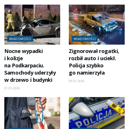
WIADOMOŚCI
WIADOMOŚCI
Nocne wypadki
Zignorował rogatki,
i kolizje
rozbił auto i uciekł.
na Podkarpaciu.
Policja szybko
Samochody uderzyły
go namierzyła
w drzewo i budynki
09.02.2026
01.03.2026