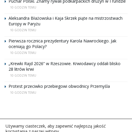
Puchar Polski. Znamy rywali podkarpackich drużyn w I rundzie
10 GODZIN TEMU
Aleksandra Błażowska i Kaja Skrzek piąte na mistrzostwach
Europy w Paryżu
10 GODZIN TEMU
Pierwsza rocznica prezydentury Karola Nawrockiego. Jak
oceniają go Polacy?
10 GODZIN TEMU
„Krewki Rajd 2026” w Rzeszowie. Krwiodawcy oddali blisko
28 litrów krwi
10 GODZIN TEMU
Protest przeciwko przebiegowi obwodnicy Przemyśla
10 GODZIN TEMU
Używamy ciasteczek, aby zapewnić najlepszą jakość
korzystania z naszej witryny.