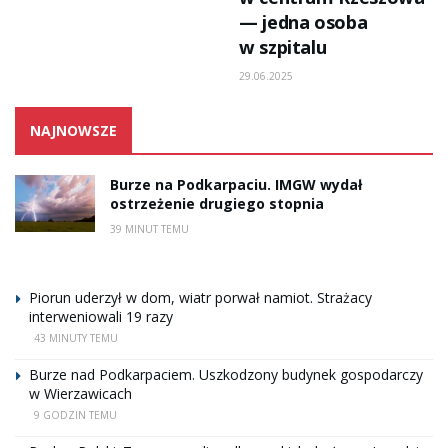
— jedna osoba
w szpitalu
29.06.2025
NAJNOWSZE
Burze na Podkarpaciu. IMGW wydał
ostrzeżenie drugiego stopnia
39 MINUT TEMU
Piorun uderzył w dom, wiatr porwał namiot. Strażacy
interweniowali 19 razy
43 MINUTY TEMU
Burze nad Podkarpaciem. Uszkodzony budynek gospodarczy
w Wierzawicach
9 GODZIN TEMU