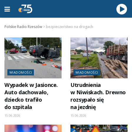
Polskie Radio Rzeszów
>
bezpieczeństwo na drogach
WIADOMOŚCI
WIADOMOŚCI
Wypadek w Jasionce.
Utrudnienia
Auto dachowało,
w Niwiskach. Drewno
dziecko trafiło
rozsypało się
do szpitala
na jezdnię
15.06.2026
15.06.2026