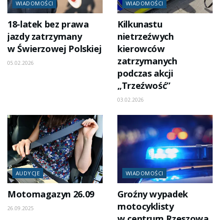
WIADOMOŚCI
WIADOMOŚCI
18-latek bez prawa
Kilkunastu
jazdy zatrzymany
nietrzeźwych
w Świerzowej Polskiej
kierowców
zatrzymanych
05.02.2026
podczas akcji
„Trzeźwość”
03.02.2026
AUDYCJE
WIADOMOŚCI
Motomagazyn 26.09
Groźny wypadek
motocyklisty
26.09.2025
w centrum Rzeszowa