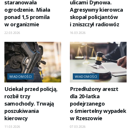
staranowała
ulicami Dynowa.
ogrodzenie. Miała
Agresywny kierowca
ponad 1,5 promila
skopał policjantów
w organizmie
i zniszczył radiowóz
22.03.2026
16.03.2026
WIADOMOŚCI
WIADOMOŚCI
Uciekał przed policją,
Przedłużony areszt
rozbił trzy
dla 20-latka
samochody. Trwają
podejrzanego
poszukiwania
o śmiertelny wypadek
kierowcy
w Rzeszowie
11.03.2026
07.03.2026