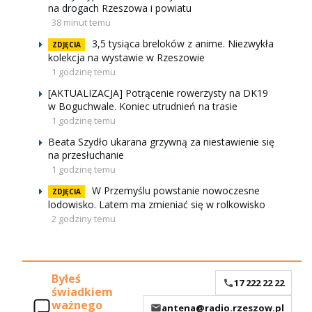
na drogach Rzeszowa i powiatu
38 minut temu
3,5 tysiąca breloków z anime. Niezwykła
ZDJĘCIA
kolekcja na wystawie w Rzeszowie
1 godzinę temu
[AKTUALIZACJA] Potrącenie rowerzysty na DK19
w Boguchwale. Koniec utrudnień na trasie
1 godzinę temu
Beata Szydło ukarana grzywną za niestawienie się
na przesłuchanie
1 godzinę temu
W Przemyślu powstanie nowoczesne
ZDJĘCIA
lodowisko. Latem ma zmieniać się w rolkowisko
2 godziny temu
Byłeś
17 222 22 22
świadkiem
ważnego
antena@radio.rzeszow.pl