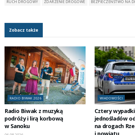
RUCH DROGOWY
ZDARZENIE DROGOWE
BEZPIECZEŃSTWO NA 
Zobacz także
RADIO BIWAK 2026
WIADOMOŚCI
Radio Biwak z muzyką
Cztery wypadki
podróży i lirą korbową
jednośladów od
w Sanoku
na drogach Rz
i powiatu
06.08.2026