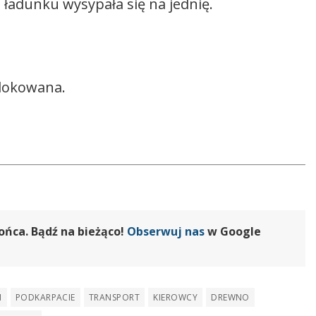
ładunku wysypała się na jednię.
blokowana.
ońca. Bądź na bieżąco!
Obserwuj nas
w Google
I
PODKARPACIE
TRANSPORT
KIEROWCY
DREWNO