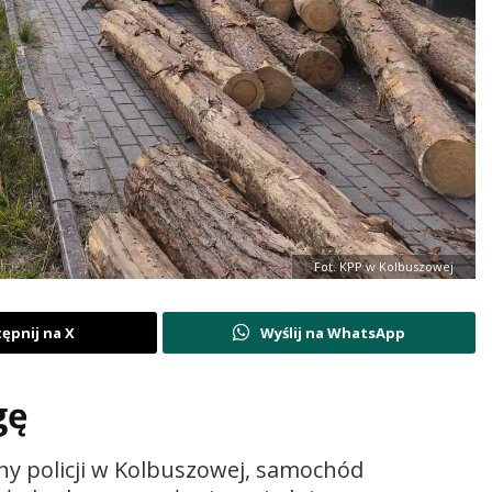
Fot. KPP w Kolbuszowej
ępnij na X
Wyślij na WhatsApp
gę
ny policji w Kolbuszowej, samochód