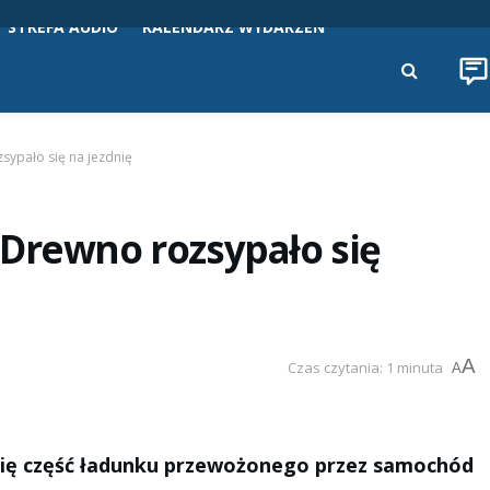
STREFA AUDIO
KALENDARZ WYDARZEŃ
sypało się na jezdnię
 Drewno rozsypało się
A
Czas czytania: 1 minuta
A
ię część ładunku przewożonego przez samochód