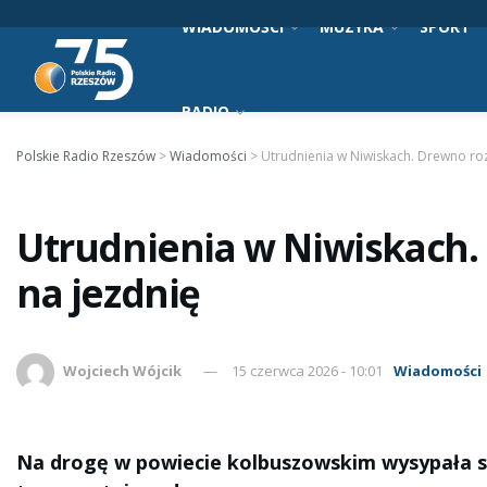
WIADOMOŚCI
MUZYKA
SPORT
RADIO
Polskie Radio Rzeszów
>
Wiadomości
>
Utrudnienia w Niwiskach. Drewno roz
Utrudnienia w Niwiskach.
na jezdnię
Wojciech Wójcik
15 czerwca 2026 - 10:01
Wiadomości
Na drogę w powiecie kolbuszowskim wysypała s