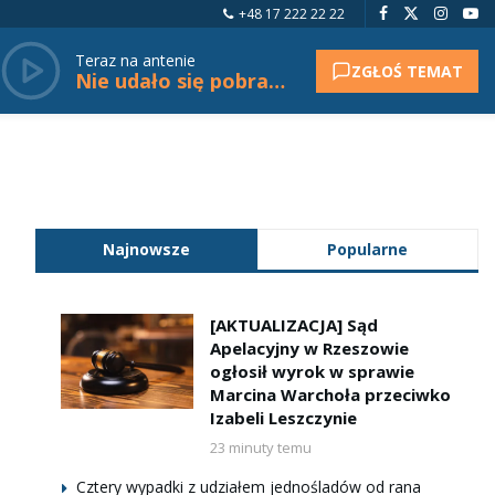
+48 17 222 22 22
Teraz na antenie
ZGŁOŚ TEMAT
Nie udało się pobrać tytułu.
Najnowsze
Popularne
[AKTUALIZACJA] Sąd
Apelacyjny w Rzeszowie
ogłosił wyrok w sprawie
Marcina Warchoła przeciwko
Izabeli Leszczynie
23 minuty temu
Cztery wypadki z udziałem jednośladów od rana