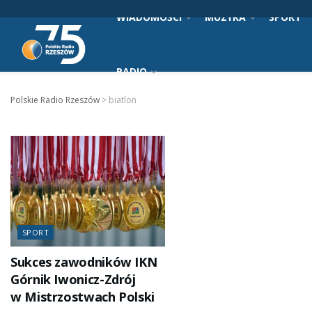
WIADOMOŚCI
MUZYKA
SPORT
RADIO
Polskie Radio Rzeszów
>
biatlon
SPORT
Sukces zawodników IKN
Górnik Iwonicz-Zdrój
w Mistrzostwach Polski