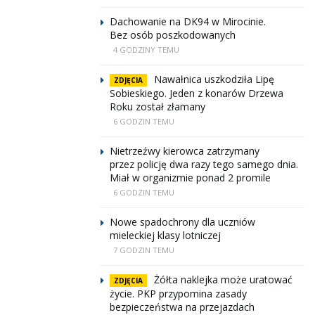
Dachowanie na DK94 w Mirocinie.
Bez osób poszkodowanych
4 GODZINY TEMU
Nawałnica uszkodziła Lipę
ZDJĘCIA
Sobieskiego. Jeden z konarów Drzewa
Roku został złamany
6 GODZIN TEMU
Nietrzeźwy kierowca zatrzymany
przez policję dwa razy tego samego dnia.
Miał w organizmie ponad 2 promile
6 GODZIN TEMU
Nowe spadochrony dla uczniów
mieleckiej klasy lotniczej
7 GODZIN TEMU
Żółta naklejka może uratować
ZDJĘCIA
życie. PKP przypomina zasady
bezpieczeństwa na przejazdach