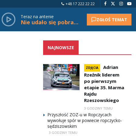
+48 17 222 22 22
Teraz na antenie
ZGŁOŚ TEMAT
Nie udało się pobrać tytułu.
NAJNOWSZE
Adrian
ZDJĘCIA
Rzeźnik liderem
po pierwszym
etapie 35. Marma
Rajdu
Rzeszowskiego
3 GODZINY TEMU
Przyszłość ZOZ-u w Ropczycach
wywołuje spór w powiecie ropczycko-
sędziszowskim
3 GODZINY TEMU