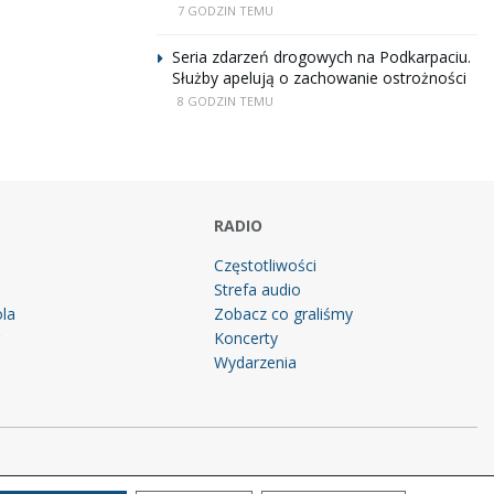
7 GODZIN TEMU
Seria zdarzeń drogowych na Podkarpaciu.
Służby apelują o zachowanie ostrożności
8 GODZIN TEMU
RADIO
Częstotliwości
Strefa audio
la
Zobacz co graliśmy
g
Koncerty
Wydarzenia