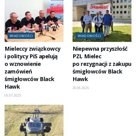
WIADOMOŚCI
WIADOMOŚCI
Mieleccy związkowcy
Niepewna przyszłość
i politycy PiS apelują
PZL Mielec
o wznowienie
po rezygnacji z zakupu
zamówień
śmigłowców Black
śmigłowców Black
Hawk
Hawk
26.06.2025
05.07.2025