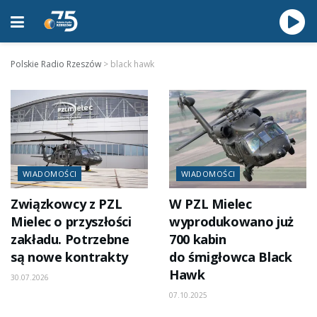
Polskie Radio Rzeszów
>
black hawk
WIADOMOŚCI
WIADOMOŚCI
Związkowcy z PZL
W PZL Mielec
Mielec o przyszłości
wyprodukowano już
zakładu. Potrzebne
700 kabin
są nowe kontrakty
do śmigłowca Black
Hawk
30.07.2026
07.10.2025