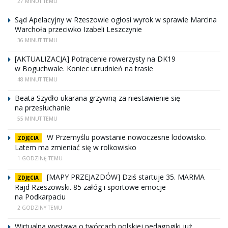
27 MINUT TEMU
Sąd Apelacyjny w Rzeszowie ogłosi wyrok w sprawie Marcina
Warchoła przeciwko Izabeli Leszczynie
36 MINUT TEMU
[AKTUALIZACJA] Potrącenie rowerzysty na DK19
w Boguchwale. Koniec utrudnień na trasie
48 MINUT TEMU
Beata Szydło ukarana grzywną za niestawienie się
na przesłuchanie
55 MINUT TEMU
W Przemyślu powstanie nowoczesne lodowisko.
ZDJĘCIA
Latem ma zmieniać się w rolkowisko
1 GODZINĘ TEMU
[MAPY PRZEJAZDÓW] Dziś startuje 35. MARMA
ZDJĘCIA
Rajd Rzeszowski. 85 załóg i sportowe emocje
na Podkarpaciu
2 GODZINY TEMU
Wirtualna wystawa o twórcach polskiej pedagogiki już