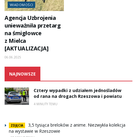
WIADOMOŚCI
Agencja Uzbrojenia
unieważniła przetarg
na śmigłowce
z Mielca
[AKTUALIZACJA]
06.06.2025
NAJNOWSZE
Cztery wypadki z udziałem jednośladów
od rana na drogach Rzeszowa i powiatu
4 MINUTY TEMU
3,5 tysiąca breloków z anime. Niezwykła kolekcja
ZDJĘCIA
na wystawie w Rzeszowie